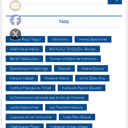
…
TAGS
Abakar Rozzi Teguil
Afrotronix
Ahmed Bartchiret
Allah-Maye Halina
BANGALI DAOUDA Boukar
Béral Mbaïkoubou
Conseil militaire de transition
Djéndoroum Mbaïninga
Député
Hadre Dounia
Haroun Kabadi
Hissène Habré
Idriss Déby Itno
Institut Français du Tchad
Kalzeubé Payimi Deubet
la Commission nationale des droits de l’homme
Lanka Daba Armel
Les Transformateurs
Lissoubo olivier hinhoulné.
lycée Félix Eboué
Madjiguene Thiam
Mahamat Ahmat Alhabo