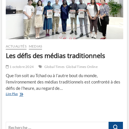
ACTUALITÉS
MEDIAS
Les défis des médias traditionnels
1 octobre 2024
Global Times
Global Times Online
Que l’on soit au Tchad ou à l’autre bout du monde,
l’environnement des médias traditionnels est confronté à des
défis de l’heure, au regard de…
Les
Lire Plus
défis
des
médias
traditionnels
Recherche