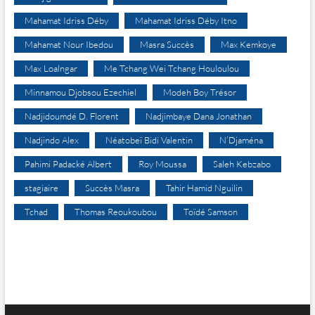
Mahamat Idriss Déby
Mahamat Idriss Déby Itno
Mahamat Nour Ibedou
Masra Succès
Max Kemkoye
Max Loalngar
Me Tchang Wei Tchang Houloulou
Minnamou Djobsou Ezechiel
Modeh Boy Trésor
Nadjidoumdé D. Florent
Nadjimbaye Dana Jonathan
Nadjindo Alex
Néatobeï Bidi Valentin
N’Djaména
Pahimi Padacké Albert
Roy Moussa
Saleh Kebzabo
stagiaire
Succès Masra
Tahir Hamid Nguilin
Tchad
Thomas Reoukoubou
Toïdé Samson