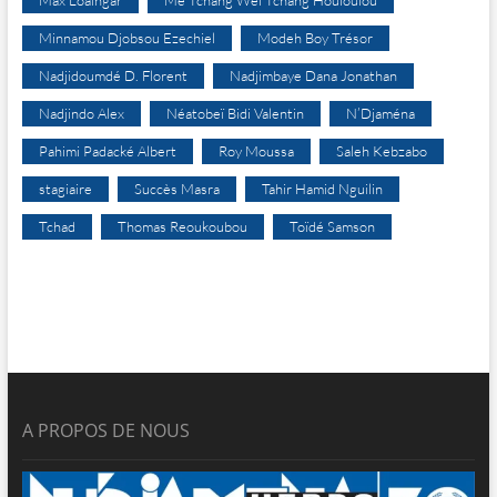
Max Loalngar
Me Tchang Wei Tchang Houloulou
Minnamou Djobsou Ezechiel
Modeh Boy Trésor
Nadjidoumdé D. Florent
Nadjimbaye Dana Jonathan
Nadjindo Alex
Néatobeï Bidi Valentin
N’Djaména
Pahimi Padacké Albert
Roy Moussa
Saleh Kebzabo
stagiaire
Succès Masra
Tahir Hamid Nguilin
Tchad
Thomas Reoukoubou
Toïdé Samson
A PROPOS DE NOUS