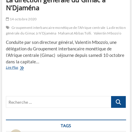
N’Djaména
14 octobre 2020
Groupement interbancaire monétique de l’Afrique centrale
La direction
générale du Gimac à N’Djaména
Mahamat Abbas Tolli.
Valentin Mbozo’o
Conduite par son directeur général, Valentin Mbozo’o, une
délégation du Groupement interbancaire monétique de
l’Afrique centrale (Gimac) séjourne depuis samedi 10 octobre
dans la capitale…
La
Lire Plus
direction
générale
du
Gimac
à
Recherche
N’Djaména
…
TAGS