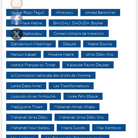
Abakar Rozzi Teguil
Afrotronix
Ahmed Bartchiret
Allah-Maye Halina
BANGALI DAOUDA Boukar
Béral Mbaïkoubou
Conseil militaire de transition
Djéndoroum Mbaïninga
Député
Hadre Dounia
Haroun Kabadi
Hissène Habré
Idriss Déby Itno
Institut Français du Tchad
Kalzeubé Payimi Deubet
la Commission nationale des droits de l’homme
Lanka Daba Armel
Les Transformateurs
Lissoubo olivier hinhoulné.
lycée Félix Eboué
Madjiguene Thiam
Mahamat Ahmat Alhabo
Mahamat Idriss Déby
Mahamat Idriss Déby Itno
Mahamat Nour Ibedou
Masra Succès
Max Kemkoye