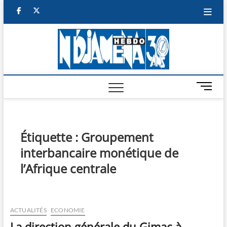
Skip
facebook
twitter
to
content
NDJAM
BI-HEBDO
HEBD
M
e
n
u
B
Étiquette :
Groupement
u
interbancaire monétique de
t
t
l’Afrique centrale
o
n
ACTUALITÉS
ECONOMIE
La direction générale du Gimac à