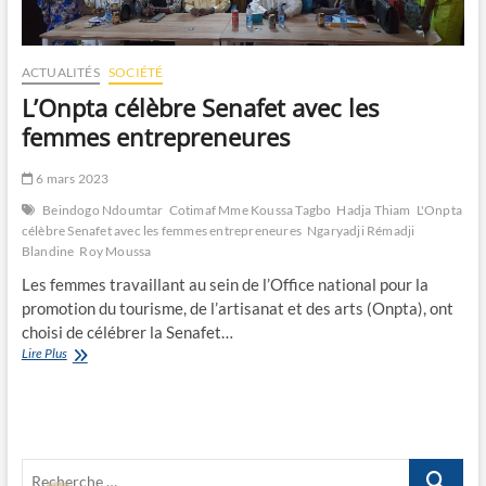
ACTUALITÉS
SOCIÉTÉ
L’Onpta célèbre Senafet avec les
femmes entrepreneures
6 mars 2023
Beindogo Ndoumtar
Cotimaf Mme Koussa Tagbo
Hadja Thiam
L'Onpta
célèbre Senafet avec les femmes entrepreneures
Ngaryadji Rémadji
Blandine
Roy Moussa
Les femmes travaillant au sein de l’Office national pour la
promotion du tourisme, de l’artisanat et des arts (Onpta), ont
choisi de célébrer la Senafet…
L’Onpta
Lire Plus
célèbre
Senafet
avec
les
femmes
Recherche
entrepreneures