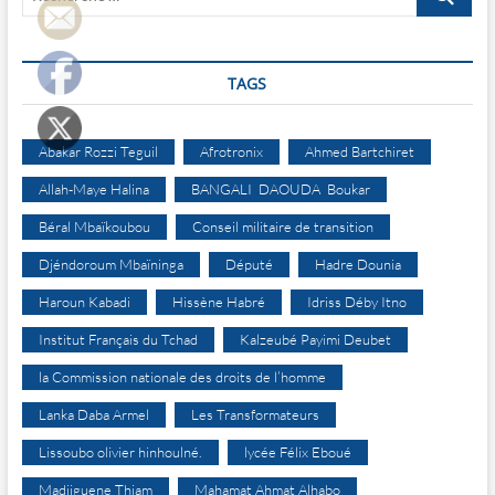
…
TAGS
Abakar Rozzi Teguil
Afrotronix
Ahmed Bartchiret
Allah-Maye Halina
BANGALI DAOUDA Boukar
Béral Mbaïkoubou
Conseil militaire de transition
Djéndoroum Mbaïninga
Député
Hadre Dounia
Haroun Kabadi
Hissène Habré
Idriss Déby Itno
Institut Français du Tchad
Kalzeubé Payimi Deubet
la Commission nationale des droits de l’homme
Lanka Daba Armel
Les Transformateurs
Lissoubo olivier hinhoulné.
lycée Félix Eboué
Madjiguene Thiam
Mahamat Ahmat Alhabo