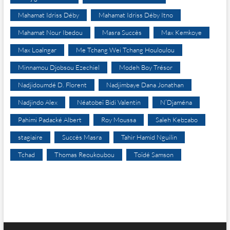
Mahamat Idriss Déby
Mahamat Idriss Déby Itno
Mahamat Nour Ibedou
Masra Succès
Max Kemkoye
Max Loalngar
Me Tchang Wei Tchang Houloulou
Minnamou Djobsou Ezechiel
Modeh Boy Trésor
Nadjidoumdé D. Florent
Nadjimbaye Dana Jonathan
Nadjindo Alex
Néatobeï Bidi Valentin
N’Djaména
Pahimi Padacké Albert
Roy Moussa
Saleh Kebzabo
stagiaire
Succès Masra
Tahir Hamid Nguilin
Tchad
Thomas Reoukoubou
Toïdé Samson