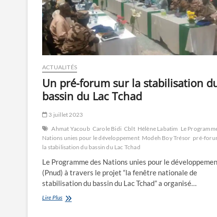
ACTUALITÉS
Un pré-forum sur la stabilisation d
bassin du Lac Tchad
3 juillet 2023
Ahmat Yacoub
Carole Bidi
Cblt
Hélène Labatim
Le Programme
Nations unies pour le développement
Modeh Boy Trésor
pré-foru
la stabilisation du bassin du Lac Tchad
Le Programme des Nations unies pour le développemen
(Pnud) à travers le projet “la fenêtre nationale de
stabilisation du bassin du Lac Tchad” a organisé…
Un
Lire Plus
pré-
forum