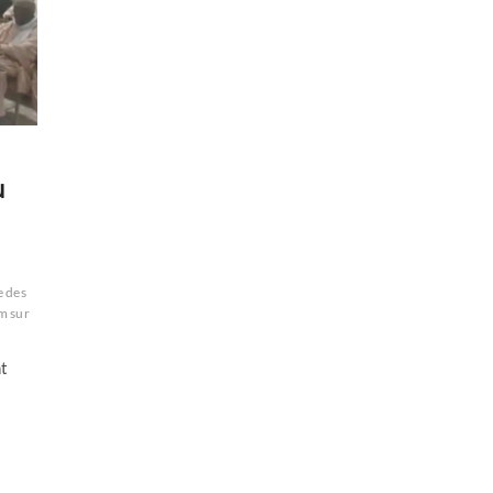
u
 des
m sur
t