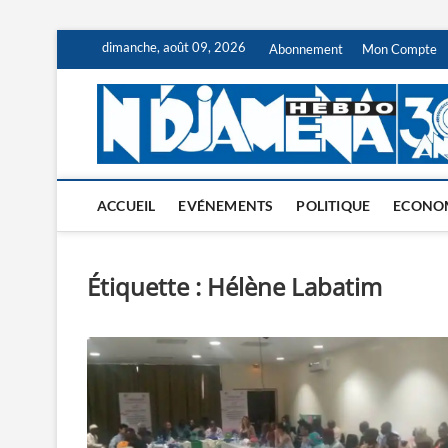
Skip
dimanche, août 09, 2026
Abonnement
Mon Compte
to
content
ACCUEIL
EVÉNEMENTS
POLITIQUE
ECONO
Étiquette :
Hélène Labatim