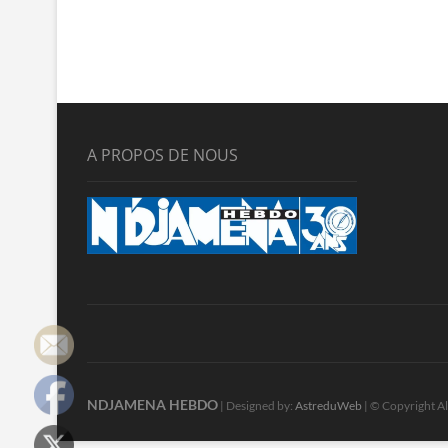
A PROPOS DE NOUS
NDJAMENA HEBDO
| Designed by:
AstreduWeb
| © Copyright Al