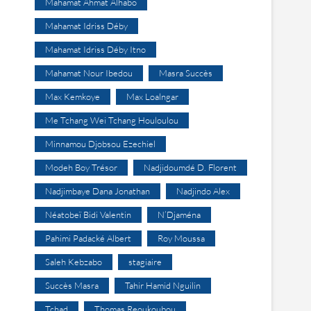
Mahamat Ahmat Alhabo
Mahamat Idriss Déby
Mahamat Idriss Déby Itno
Mahamat Nour Ibedou
Masra Succès
Max Kemkoye
Max Loalngar
Me Tchang Wei Tchang Houloulou
Minnamou Djobsou Ezechiel
Modeh Boy Trésor
Nadjidoumdé D. Florent
Nadjimbaye Dana Jonathan
Nadjindo Alex
Néatobeï Bidi Valentin
N’Djaména
Pahimi Padacké Albert
Roy Moussa
Saleh Kebzabo
stagiaire
Succès Masra
Tahir Hamid Nguilin
Tchad
Thomas Reoukoubou