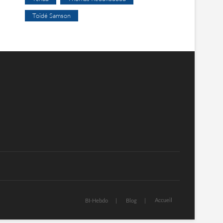
Toïdé Samson
Accueil
BI-Hebdo
Blog