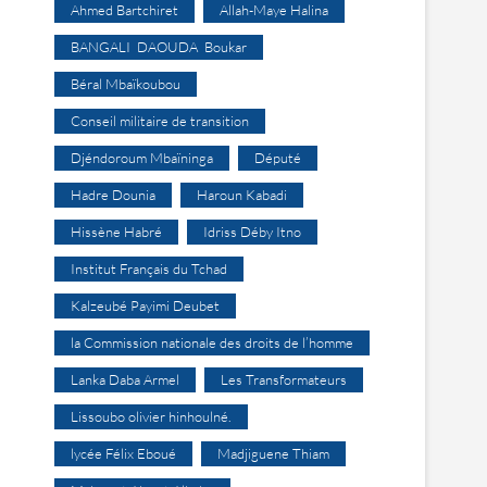
Ahmed Bartchiret
Allah-Maye Halina
BANGALI DAOUDA Boukar
Béral Mbaïkoubou
Conseil militaire de transition
Djéndoroum Mbaïninga
Député
Hadre Dounia
Haroun Kabadi
Hissène Habré
Idriss Déby Itno
Institut Français du Tchad
Kalzeubé Payimi Deubet
la Commission nationale des droits de l’homme
Lanka Daba Armel
Les Transformateurs
Lissoubo olivier hinhoulné.
lycée Félix Eboué
Madjiguene Thiam