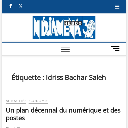
Skip
facebook
twitter
to
content
NDJAM
BI-HEBDO
HEBD
M
e
n
u
B
Étiquette :
Idriss Bachar Saleh
u
t
t
o
ACTUALITÉS
ECONOMIE
n
Un plan décennal du numérique et des
postes