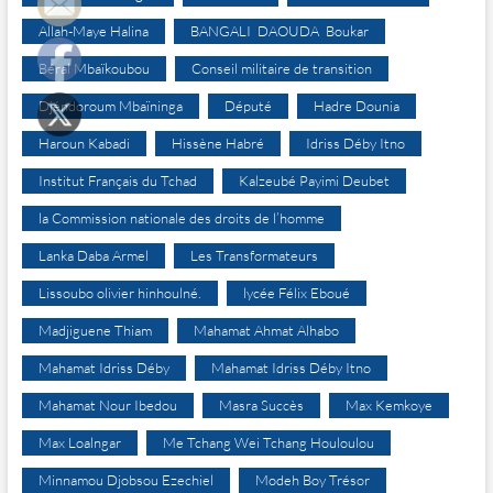
Allah-Maye Halina
BANGALI DAOUDA Boukar
Béral Mbaïkoubou
Conseil militaire de transition
Djéndoroum Mbaïninga
Député
Hadre Dounia
Haroun Kabadi
Hissène Habré
Idriss Déby Itno
Institut Français du Tchad
Kalzeubé Payimi Deubet
la Commission nationale des droits de l’homme
Lanka Daba Armel
Les Transformateurs
Lissoubo olivier hinhoulné.
lycée Félix Eboué
Madjiguene Thiam
Mahamat Ahmat Alhabo
Mahamat Idriss Déby
Mahamat Idriss Déby Itno
Mahamat Nour Ibedou
Masra Succès
Max Kemkoye
Max Loalngar
Me Tchang Wei Tchang Houloulou
Minnamou Djobsou Ezechiel
Modeh Boy Trésor