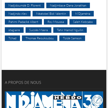
Nadjidoumdé D. Florent
Nadjimbaye Dana Jonathan
Nadjindo Alex
Néatobeï Bidi Valentin
N’Djaména
Pahimi Padacké Albert
Roy Moussa
Saleh Kebzabo
stagiaire
Succès Masra
Tahir Hamid Nguilin
Tchad
Thomas Reoukoubou
Toïdé Samson
A PROPOS DE NOUS