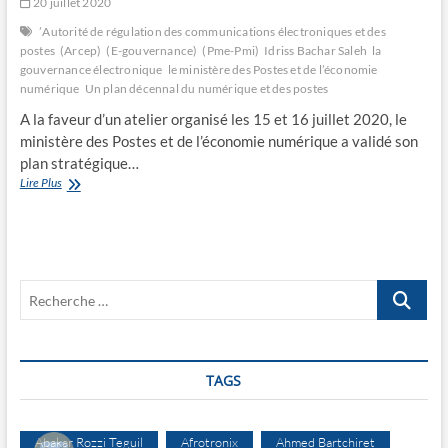
20 juillet 2020
’Autorité de régulation des communications électroniques et des
postes
(Arcep)
(E-gouvernance)
(Pme-Pmi)
Idriss Bachar Saleh
la
gouvernance électronique
le ministère des Postes et de l’économie
numérique
Un plan décennal du numérique et des postes
A la faveur d’un atelier organisé les 15 et 16 juillet 2020, le
ministère des Postes et de l’économie numérique a validé son
plan stratégique…
Un
Lire Plus
plan
décennal
du
numérique
et
Recherche
des
postes
…
TAGS
Abakar Rozzi Teguil
Afrotronix
Ahmed Bartchiret