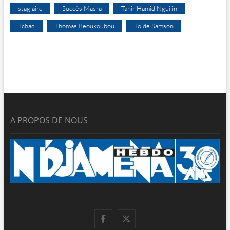
stagiaire
Succès Masra
Tahir Hamid Nguilin
Tchad
Thomas Reoukoubou
Toïdé Samson
A PROPOS DE NOUS
facebook
twitter