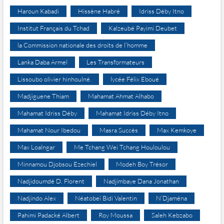
Haroun Kabadi
Hissène Habré
Idriss Déby Itno
Institut Français du Tchad
Kalzeubé Payimi Deubet
la Commission nationale des droits de l’homme
Lanka Daba Armel
Les Transformateurs
Lissoubo olivier hinhoulné.
lycée Félix Eboué
Madjiguene Thiam
Mahamat Ahmat Alhabo
Mahamat Idriss Déby
Mahamat Idriss Déby Itno
Mahamat Nour Ibedou
Masra Succès
Max Kemkoye
Max Loalngar
Me Tchang Wei Tchang Houloulou
Minnamou Djobsou Ezechiel
Modeh Boy Trésor
Nadjidoumdé D. Florent
Nadjimbaye Dana Jonathan
Nadjindo Alex
Néatobeï Bidi Valentin
N’Djaména
Pahimi Padacké Albert
Roy Moussa
Saleh Kebzabo