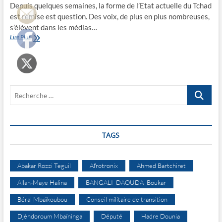
Depuis quelques semaines, la forme de l’Etat actuelle du Tchad
est remise est question. Des voix, de plus en plus nombreuses,
s’élèvent dans les médias…
Il
Lire Plus
faut
oser
la
fédération
!
Recherche
…
TAGS
Abakar Rozzi Teguil
Afrotronix
Ahmed Bartchiret
Allah-Maye Halina
BANGALI DAOUDA Boukar
Béral Mbaïkoubou
Conseil militaire de transition
Djéndoroum Mbaïninga
Député
Hadre Dounia