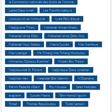
la Commission nationale des droits de l’homme
Lanka Daba Armel
Les Transformateurs
Lissoubo olivier hinhoulné.
lycée Félix Eboué
Madjiguene Thiam
Mahamat Ahmat Alhabo
Mahamat Idriss Déby
Mahamat Idriss Déby Itno
Mahamat Nour Ibedou
Masra Succès
Max Kemkoye
Max Loalngar
Me Tchang Wei Tchang Houloulou
Minnamou Djobsou Ezechiel
Modeh Boy Trésor
Nadjidoumdé D. Florent
Nadjimbaye Dana Jonathan
Nadjindo Alex
Néatobeï Bidi Valentin
N’Djaména
Pahimi Padacké Albert
Roy Moussa
Saleh Kebzabo
stagiaire
Succès Masra
Tahir Hamid Nguilin
Tchad
Thomas Reoukoubou
Toïdé Samson