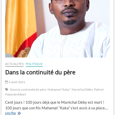
ACTUALITÉS
POLITIQUE
Dans la continuité du père
3 août 2021
Dans la continuité du père
Mahamat “Kaka”
Maréchal Déby
Pahimi
Padacké Albert
Cent jours ! 100 jours déjà que le Maréchal Déby est mort !
100 jours que son fils Mahamat “Kaka” s’est assis à sa place,…
Dans
Lire Plus