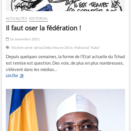
ACTUALITÉS
EDITORIAL
Il faut oser la fédération !
16 novembre 2021
fils bien-aimé
Idriss Déby Itno en 2016
Mahamat “Kaka”
Depuis quelques semaines, la forme de l’Etat actuelle du Tchad
est remise est question. Des voix, de plus en plus nombreuses,
s’élèvent dans les médias…
Il
Lire Plus
faut
oser
la
fédération
!