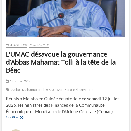
ACTUALITÉS
ECONOMIE
L’UMAC désavoue la gouvernance
d’Abbas Mahamat Tolli à la tête de la
Béac
14 juillet 2025
Abbas Mahamat Tolli
BEAC
Ivan Bacale Ebe Molina
Réunis à Malabo en Guinée équatoriale ce samedi 12 juillet
2025, les ministres des Finances de la Communauté
Économique et Monétaire de l’Afrique Centrale (Cemac)…
L’UMAC
Lire Plus
désavoue
la