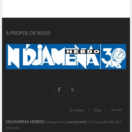
A PROPOS DE NOUS
facebook
twitter
Accueil
BI-Hebdo
Blog
NDJAMENA HEBDO
| Designed by:
AstreduWeb
| © Copyright All right
reserved