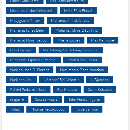
Lanka Daba Armel
Les Transformateurs
Lissoubo olivier hinhoulné.
lycée Félix Eboué
Madjiguene Thiam
Mahamat Ahmat Alhabo
Mahamat Idriss Déby
Mahamat Idriss Déby Itno
Mahamat Nour Ibedou
Masra Succès
Max Kemkoye
Max Loalngar
Me Tchang Wei Tchang Houloulou
Minnamou Djobsou Ezechiel
Modeh Boy Trésor
Nadjidoumdé D. Florent
Nadjimbaye Dana Jonathan
Nadjindo Alex
Néatobeï Bidi Valentin
N’Djaména
Pahimi Padacké Albert
Roy Moussa
Saleh Kebzabo
stagiaire
Succès Masra
Tahir Hamid Nguilin
Tchad
Thomas Reoukoubou
Toïdé Samson