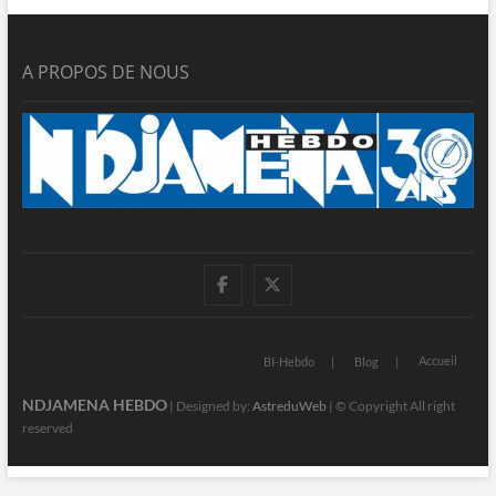
A PROPOS DE NOUS
facebook
twitter
Accueil
BI-Hebdo
Blog
NDJAMENA HEBDO
| Designed by:
AstreduWeb
| © Copyright All right
reserved