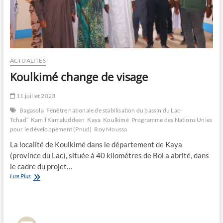
ACTUALITÉS
Koulkimé change de visage
11 juillet 2023
Bagasola
Fenêtre nationale de stabilisation du bassin du Lac-
Tchad”
Kamil Kamaluddeen
Kaya
Koulkimé
Programme des Nations Unies
pour le développement (Pnud)
Roy Moussa
La localité de Koulkimé dans le département de Kaya
(province du Lac), située à 40 kilomètres de Bol a abrité, dans
le cadre du projet…
Koulkimé
Lire Plus
change
de
visage