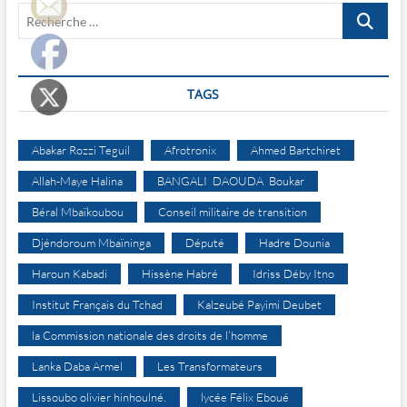
Recherche
…
TAGS
Abakar Rozzi Teguil
Afrotronix
Ahmed Bartchiret
Allah-Maye Halina
BANGALI DAOUDA Boukar
Béral Mbaïkoubou
Conseil militaire de transition
Djéndoroum Mbaïninga
Député
Hadre Dounia
Haroun Kabadi
Hissène Habré
Idriss Déby Itno
Institut Français du Tchad
Kalzeubé Payimi Deubet
la Commission nationale des droits de l’homme
Lanka Daba Armel
Les Transformateurs
Lissoubo olivier hinhoulné.
lycée Félix Eboué