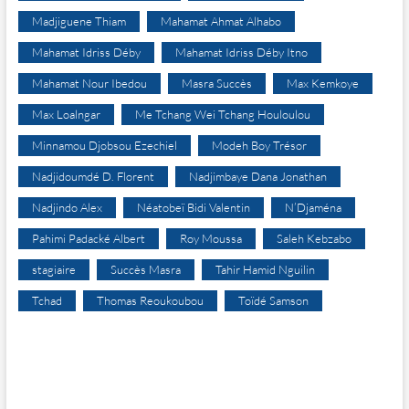
Madjiguene Thiam
Mahamat Ahmat Alhabo
Mahamat Idriss Déby
Mahamat Idriss Déby Itno
Mahamat Nour Ibedou
Masra Succès
Max Kemkoye
Max Loalngar
Me Tchang Wei Tchang Houloulou
Minnamou Djobsou Ezechiel
Modeh Boy Trésor
Nadjidoumdé D. Florent
Nadjimbaye Dana Jonathan
Nadjindo Alex
Néatobeï Bidi Valentin
N’Djaména
Pahimi Padacké Albert
Roy Moussa
Saleh Kebzabo
stagiaire
Succès Masra
Tahir Hamid Nguilin
Tchad
Thomas Reoukoubou
Toïdé Samson