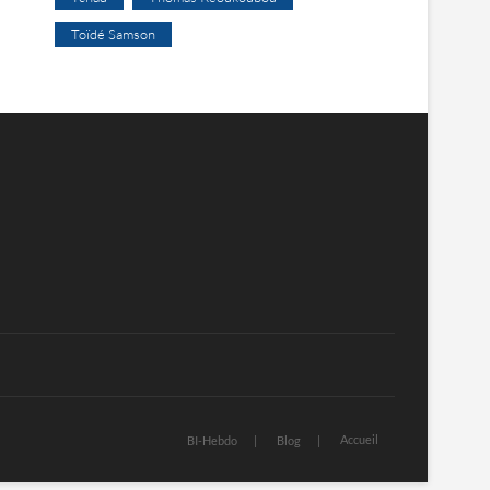
Toïdé Samson
Accueil
BI-Hebdo
Blog