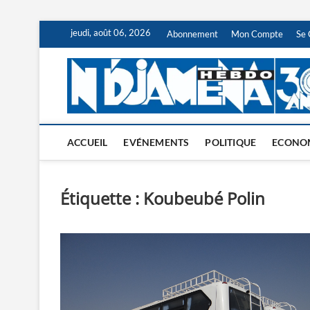
Skip
jeudi, août 06, 2026
Abonnement
Mon Compte
Se 
to
content
ACCUEIL
EVÉNEMENTS
POLITIQUE
ECONO
Étiquette :
Koubeubé Polin