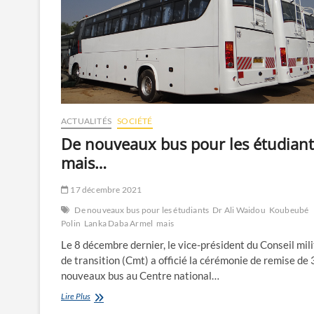
ACTUALITÉS
SOCIÉTÉ
De nouveaux bus pour les étudiant
mais…
17 décembre 2021
De nouveaux bus pour les étudiants
Dr Ali Waidou
Koubeubé
Polin
Lanka Daba Armel
mais
Le 8 décembre dernier, le vice-président du Conseil mili
de transition (Cmt) a officié la cérémonie de remise de
nouveaux bus au Centre national…
De
Lire Plus
nouveaux