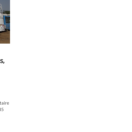
s,
taire
 35