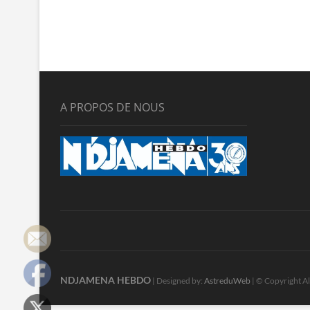
A PROPOS DE NOUS
NDJAMENA HEBDO
| Designed by:
AstreduWeb
| © Copyright Al