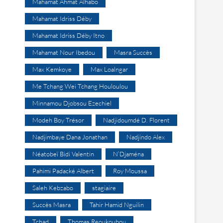
Mahamat Ahmat Alhabo
Mahamat Idriss Déby
Mahamat Idriss Déby Itno
Mahamat Nour Ibedou
Masra Succès
Max Kemkoye
Max Loalngar
Me Tchang Wei Tchang Houloulou
Minnamou Djobsou Ezechiel
Modeh Boy Trésor
Nadjidoumdé D. Florent
Nadjimbaye Dana Jonathan
Nadjindo Alex
Néatobeï Bidi Valentin
N’Djaména
Pahimi Padacké Albert
Roy Moussa
Saleh Kebzabo
stagiaire
Succès Masra
Tahir Hamid Nguilin
Tchad
Thomas Reoukoubou