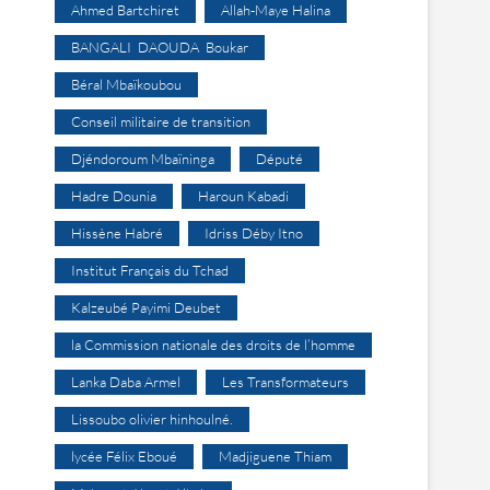
Ahmed Bartchiret
Allah-Maye Halina
BANGALI DAOUDA Boukar
Béral Mbaïkoubou
Conseil militaire de transition
Djéndoroum Mbaïninga
Député
Hadre Dounia
Haroun Kabadi
Hissène Habré
Idriss Déby Itno
Institut Français du Tchad
Kalzeubé Payimi Deubet
la Commission nationale des droits de l’homme
Lanka Daba Armel
Les Transformateurs
Lissoubo olivier hinhoulné.
lycée Félix Eboué
Madjiguene Thiam