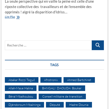
La seule perspective qui en vaille la peine est celle d’une
riposte collective des travailleurs et de l’ensemble des
opprimés ! algré la disparition d’Idriss…
Idriss
Lire Plus
Déby
Itno
est
mort
mais,
Recherche
la
dictature
…
lui
survit
et
TAGS
se
renforce
Abakar Rozzi Teguil
Afrotronix
Ahmed Bartchiret
Allah-Maye Halina
BANGALI DAOUDA Boukar
Béral Mbaïkoubou
Conseil militaire de transition
Djéndoroum Mbaïninga
Député
Hadre Dounia