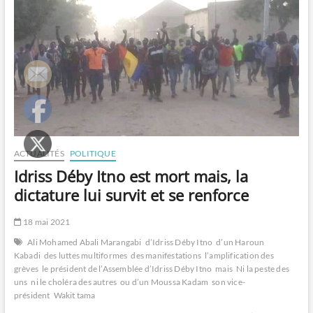
les
étudiants,
mais…
ACTUALITÉS
POLITIQUE
Idriss Déby Itno est mort mais, la
dictature lui survit et se renforce
18 mai 2021
Ali Mohamed Abali Marangabi
d’Idriss Déby Itno
d’un Haroun
Kabadi
des luttes multiformes
des manifestations
l’amplification des
grèves
le président de l’Assemblée d’Idriss Déby Itno
mais
Ni la peste des
uns
ni le choléra des autres
ou d’un Moussa Kadam
son vice-
président
Wakit tama