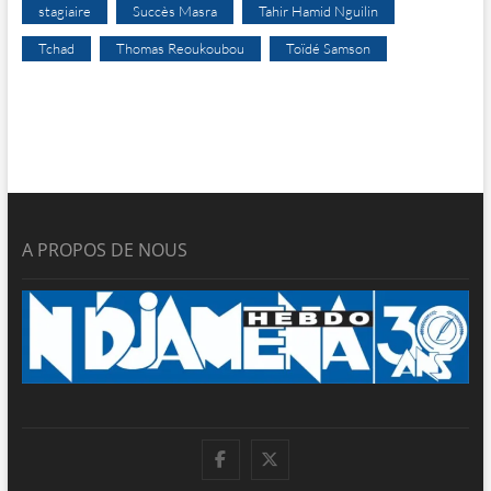
stagiaire
Succès Masra
Tahir Hamid Nguilin
Tchad
Thomas Reoukoubou
Toïdé Samson
A PROPOS DE NOUS
facebook
twitter