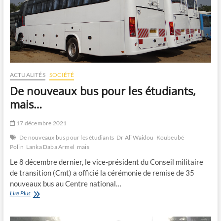
ACTUALITÉS
SOCIÉTÉ
De nouveaux bus pour les étudiants,
mais…
17 décembre 2021
De nouveaux bus pour les étudiants
Dr Ali Waidou
Koubeubé
Polin
Lanka Daba Armel
mais
Le 8 décembre dernier, le vice-président du Conseil militaire
de transition (Cmt) a officié la cérémonie de remise de 35
nouveaux bus au Centre national…
De
Lire Plus
nouveaux
bus
pour