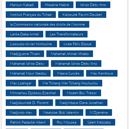
Haroun Kabadi
Hissène Habré
Idriss Déby Itno
Institut Français du Tchad
Kalzeubé Payimi Deubet
la Commission nationale des droits de l’homme
Lanka Daba Armel
Les Transformateurs
Lissoubo olivier hinhoulné.
lycée Félix Eboué
Madjiguene Thiam
Mahamat Ahmat Alhabo
Mahamat Idriss Déby
Mahamat Idriss Déby Itno
Mahamat Nour Ibedou
Masra Succès
Max Kemkoye
Max Loalngar
Me Tchang Wei Tchang Houloulou
Minnamou Djobsou Ezechiel
Modeh Boy Trésor
Nadjidoumdé D. Florent
Nadjimbaye Dana Jonathan
Nadjindo Alex
Néatobeï Bidi Valentin
N’Djaména
Pahimi Padacké Albert
Roy Moussa
Saleh Kebzabo