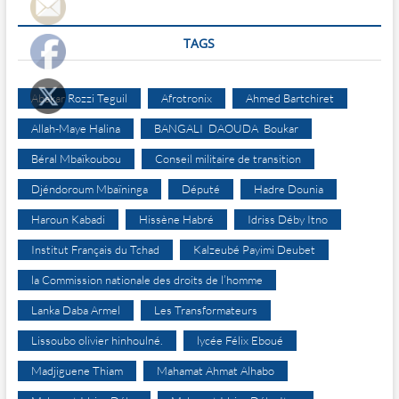
TAGS
Abakar Rozzi Teguil
Afrotronix
Ahmed Bartchiret
Allah-Maye Halina
BANGALI DAOUDA Boukar
Béral Mbaïkoubou
Conseil militaire de transition
Djéndoroum Mbaïninga
Député
Hadre Dounia
Haroun Kabadi
Hissène Habré
Idriss Déby Itno
Institut Français du Tchad
Kalzeubé Payimi Deubet
la Commission nationale des droits de l’homme
Lanka Daba Armel
Les Transformateurs
Lissoubo olivier hinhoulné.
lycée Félix Eboué
Madjiguene Thiam
Mahamat Ahmat Alhabo