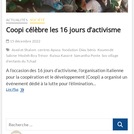
ACTUALITÉS
SOCIÉTÉ
Coopi célèbre les 16 jours d’activisme
15 décembre 2022
Ased et Shalom
centres Apsoa
fondation Dieu bénis
Koumndé
Sabine
Modeh Boy Trésor
Raïssa Kassiré
Samantha Ponte
Sos village
d’enfants du Tchad
A l’occasion des 16 jours d’activisme, l’organisation italienne
pour la coopération et le développement (Coopi) a organisé un
événement dédié à la lutte pour l’élimination…
Coopi
Lire Plus
célèbre
les
16
jours
d’activisme
Recherche
…