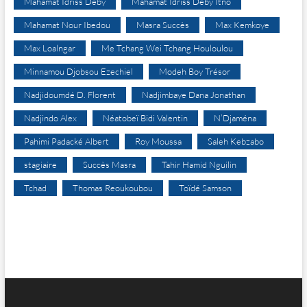
Mahamat Idriss Déby
Mahamat Idriss Déby Itno
Mahamat Nour Ibedou
Masra Succès
Max Kemkoye
Max Loalngar
Me Tchang Wei Tchang Houloulou
Minnamou Djobsou Ezechiel
Modeh Boy Trésor
Nadjidoumdé D. Florent
Nadjimbaye Dana Jonathan
Nadjindo Alex
Néatobeï Bidi Valentin
N’Djaména
Pahimi Padacké Albert
Roy Moussa
Saleh Kebzabo
stagiaire
Succès Masra
Tahir Hamid Nguilin
Tchad
Thomas Reoukoubou
Toïdé Samson