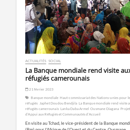
ACTUALITÉS
SOCIAL
La Banque mondiale rend visite au
réfugiés camerounais
21 février 2023
Banque mondiale
Haut-commissariat des Nations-unies pour l
réfugiés
Japhet Doudou Bendjila
La Banque mondiale rend visite 
réfugiés camerounais
Lanka Daba Armel
Ousmane Diagana
Proje
d’Appui aux Réfugiés et Communautés d’Accueil
En visite au Tchad, le vice-président de la Banque mond
(Bm) pour l’Afrique de l’Ouest et du Centre, Ousmane