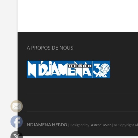
A PROPOS DE NOUS
NDJAMENA HEBDO
| Designed by:
AstreduWeb
| © Copyright Al