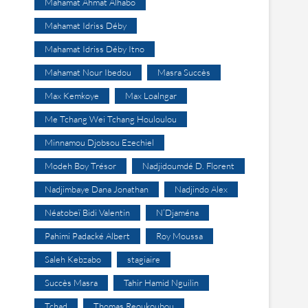
Mahamat Ahmat Alhabo
Mahamat Idriss Déby
Mahamat Idriss Déby Itno
Mahamat Nour Ibedou
Masra Succès
Max Kemkoye
Max Loalngar
Me Tchang Wei Tchang Houloulou
Minnamou Djobsou Ezechiel
Modeh Boy Trésor
Nadjidoumdé D. Florent
Nadjimbaye Dana Jonathan
Nadjindo Alex
Néatobeï Bidi Valentin
N’Djaména
Pahimi Padacké Albert
Roy Moussa
Saleh Kebzabo
stagiaire
Succès Masra
Tahir Hamid Nguilin
Tchad
Thomas Reoukoubou