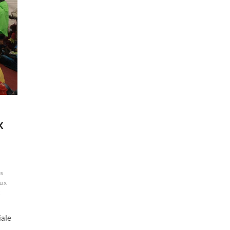
x
es
aux
t
iale