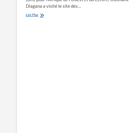
Diagana a visité le site des…
La
Lire Plus
Banque
mondiale
rend
visite
aux
réfugiés
camerounais