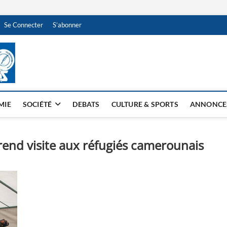
Se Connecter
S’abonner
NDJAMENA HEBDO
BI-HEBDO
MIE
SOCIÉTÉ
DEBATS
CULTURE & SPORTS
ANNONCE
end visite aux réfugiés camerounais