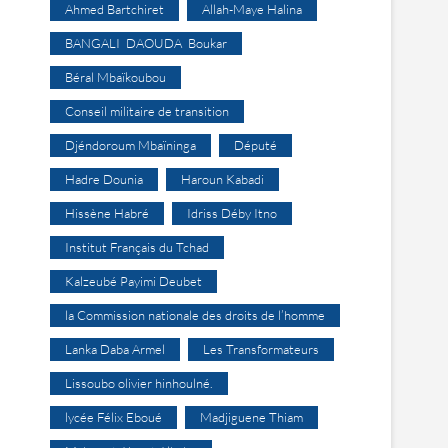
Ahmed Bartchiret
Allah-Maye Halina
BANGALI DAOUDA Boukar
Béral Mbaïkoubou
Conseil militaire de transition
Djéndoroum Mbaïninga
Député
Hadre Dounia
Haroun Kabadi
Hissène Habré
Idriss Déby Itno
Institut Français du Tchad
Kalzeubé Payimi Deubet
la Commission nationale des droits de l’homme
Lanka Daba Armel
Les Transformateurs
Lissoubo olivier hinhoulné.
lycée Félix Eboué
Madjiguene Thiam