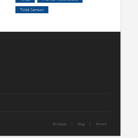
Toïdé Samson
Accueil
BI-Hebdo
Blog