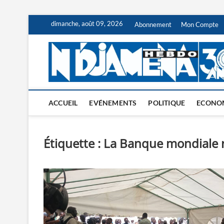
Skip
dimanche, août 09, 2026
Abonnement
Mon Compte
to
content
ACCUEIL
EVÉNEMENTS
POLITIQUE
ECONO
Étiquette :
La Banque mondiale r