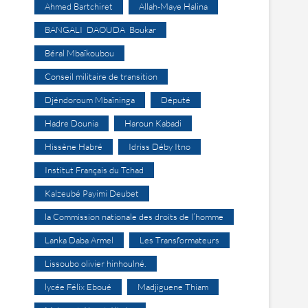
Ahmed Bartchiret
Allah-Maye Halina
BANGALI DAOUDA Boukar
Béral Mbaïkoubou
Conseil militaire de transition
Djéndoroum Mbaïninga
Député
Hadre Dounia
Haroun Kabadi
Hissène Habré
Idriss Déby Itno
Institut Français du Tchad
Kalzeubé Payimi Deubet
la Commission nationale des droits de l’homme
Lanka Daba Armel
Les Transformateurs
Lissoubo olivier hinhoulné.
lycée Félix Eboué
Madjiguene Thiam