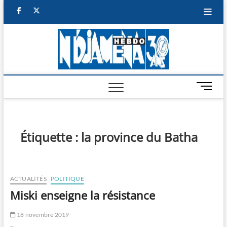
Skip
facebook
twitter
to
content
NDJAM
BI-HEBDO
HEBD
M
e
n
u
B
Étiquette :
la province du Batha
u
t
t
o
ACTUALITÉS
POLITIQUE
n
Miski enseigne la résistance
18 novembre 2019