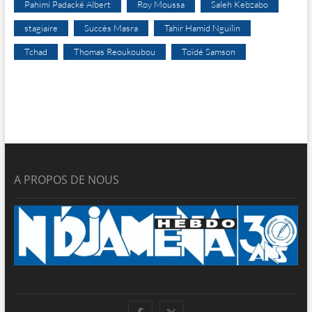
Pahimi Padacké Albert
Roy Moussa
Saleh Kebzabo
stagiaire
Succès Masra
Tahir Hamid Nguilin
Tchad
Thomas Reoukoubou
Toïdé Samson
A PROPOS DE NOUS