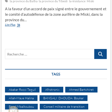
la province du Batha
la province du Tibesti
la résistance
Miski
A la faveur d’un accord de paix signé entre le gouvernement et
le comité d’autodéfense de la zone aurifère de Miski, dans la
province du…
Miski
Lire Plus
enseigne
la
résistance
Recherche
…
TAGS
Abakar Rozzi Teguil
Afrotronix
Ahmed Bartchiret
Allah-Maye Halina
BANGALI DAOUDA Boukar
Béral Mbaïkoubou
Conseil militaire de transition