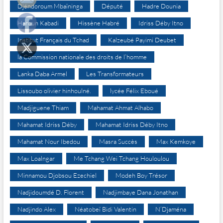
Djéndoroum Mbaïninga
Député
Hadre Dounia
Haroun Kabadi
Hissène Habré
Idriss Déby Itno
Institut Français du Tchad
Kalzeubé Payimi Deubet
la Commission nationale des droits de l’homme
Lanka Daba Armel
Les Transformateurs
Lissoubo olivier hinhoulné.
lycée Félix Eboué
Madjiguene Thiam
Mahamat Ahmat Alhabo
Mahamat Idriss Déby
Mahamat Idriss Déby Itno
Mahamat Nour Ibedou
Masra Succès
Max Kemkoye
Max Loalngar
Me Tchang Wei Tchang Houloulou
Minnamou Djobsou Ezechiel
Modeh Boy Trésor
Nadjidoumdé D. Florent
Nadjimbaye Dana Jonathan
Nadjindo Alex
Néatobeï Bidi Valentin
N’Djaména