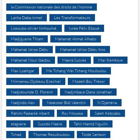
la Commission nationale des droits de l’homme
Lanka Daba Armel
Les Transformateurs
Lissoubo olivier hinhoulné.
lycée Félix Eboué
Madjiguene Thiam
Mahamat Ahmat Alhabo
Mahamat Idriss Déby
Mahamat Idriss Déby Itno
Mahamat Nour Ibedou
Masra Succès
Max Kemkoye
Max Loalngar
Me Tchang Wei Tchang Houloulou
Minnamou Djobsou Ezechiel
Modeh Boy Trésor
Nadjidoumdé D. Florent
Nadjimbaye Dana Jonathan
Nadjindo Alex
Néatobeï Bidi Valentin
N’Djaména
Pahimi Padacké Albert
Roy Moussa
Saleh Kebzabo
stagiaire
Succès Masra
Tahir Hamid Nguilin
Tchad
Thomas Reoukoubou
Toïdé Samson