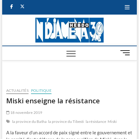
Skip
facebook
twitter
to
content
NDJAM
BI-HEBDO
HEBD
M
e
n
u
B
u
ACTUALITÉS
POLITIQUE
t
Miski enseigne la résistance
t
o
18 novembre 2019
n
la province du Batha
la province du Tibesti
la résistance
Miski
A la faveur d’un accord de paix signé entre le gouvernement et