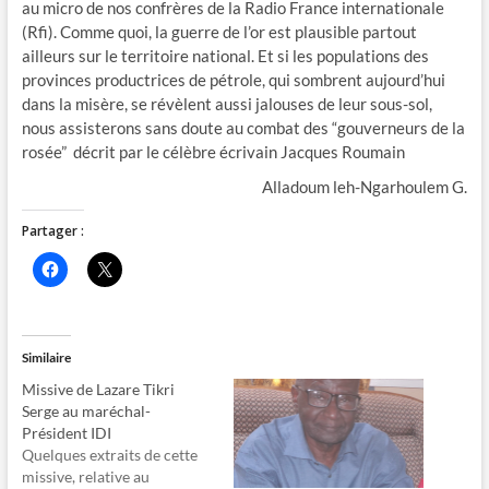
au micro de nos confrères de la Radio France internationale
(Rfi). Comme quoi, la guerre de l’or est plausible partout
ailleurs sur le territoire national. Et si les populations des
provinces productrices de pétrole, qui sombrent aujourd’hui
dans la misère, se révèlent aussi jalouses de leur sous-sol,
nous assisterons sans doute au combat des “gouverneurs de la
rosée” décrit par le célèbre écrivain Jacques Roumain
Alladoum leh-Ngarhoulem G.
Partager :
C
C
l
l
i
i
q
q
u
u
e
e
z
r
Similaire
p
p
o
o
Missive de Lazare Tikri
u
u
r
r
Serge au maréchal-
p
p
Président IDI
a
a
r
r
Quelques extraits de cette
t
t
missive, relative au
a
a