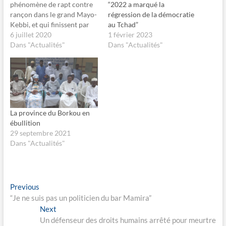
g
g
“2022 a marqué la
phénomène de rapt contre
e
e
régression de la démocratie
rançon dans le grand Mayo-
r
r
s
s
au Tchad”
Kebbi, et qui finissent par
u
u
1 février 2023
vingt trois questions vous
6 juillet 2020
r
r
F
X
Dans "Actualités"
sont proposé. (…) Le
Dans "Actualités"
a
(
c
o
Maréchal du Tchad, En ma
e
u
qualité de modeste citoyen,
b
v
o
r
je me fais l’honneur de vous
o
e
écrire pour porter à votre
k
d
(
a
illustre attention…
o
n
u
s
La province du Borkou en
v
u
r
n
ébullition
e
e
29 septembre 2021
d
n
a
o
Dans "Actualités"
n
u
s
v
u
e
n
l
e
l
n
e
Navigation
o
f
Previous
Previous
u
e
post:
“Je ne suis pas un politicien du bar Mamira”
v
n
de
e
ê
Next
Next
l
t
l’article
l
r
post:
Un défenseur des droits humains arrêté pour meurtre
e
e