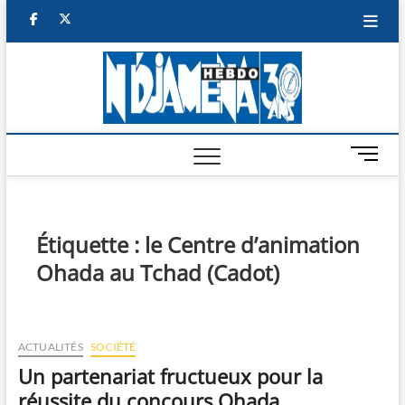
Skip
facebook
twitter
to
content
NDJAM
BI-HEBDO
HEBD
M
e
n
u
B
Étiquette :
le Centre d’animation
u
Ohada au Tchad (Cadot)
t
t
o
n
ACTUALITÉS
SOCIÉTÉ
Un partenariat fructueux pour la
réussite du concours Ohada