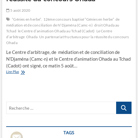
5 août 2020
“Génies en herbe”.
12ème concours baptisé “Génies en herbe”
de
médiation et de conciliation de N’Djaména (Camc-n)
droit Ohada au
Tchad
le Centre d’animation Ohada au Tchad (Cadot)
Le Centre
d’arbitrage
Ohada
Un partenariat fructueux pour la réussite du concours
Ohada
Le Centre d’arbitrage, de médiation et de conciliation de
N’Djaména (Camc-n) et le Centre d’animation Ohada au Tchad
(Cadot) ont signé, ce matin 5 août…
Un
Lire Plus
partenariat
fructueux
pour
la
réussite
Recherche
du
concours
…
Ohada
TAGS