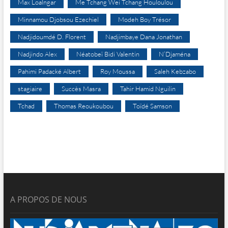
Max Loalngar
Me Tchang Wei Tchang Houloulou
Minnamou Djobsou Ezechiel
Modeh Boy Trésor
Nadjidoumdé D. Florent
Nadjimbaye Dana Jonathan
Nadjindo Alex
Néatobeï Bidi Valentin
N’Djaména
Pahimi Padacké Albert
Roy Moussa
Saleh Kebzabo
stagiaire
Succès Masra
Tahir Hamid Nguilin
Tchad
Thomas Reoukoubou
Toïdé Samson
A PROPOS DE NOUS