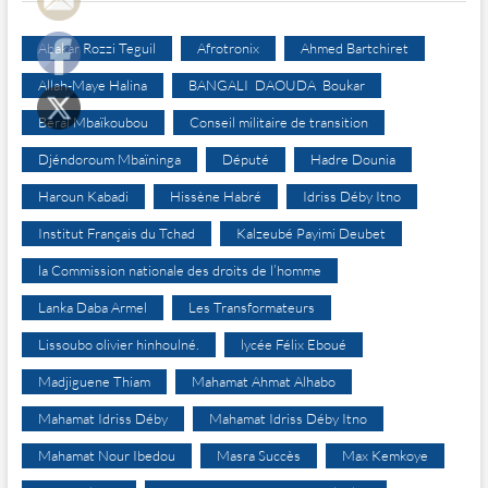
Abakar Rozzi Teguil
Afrotronix
Ahmed Bartchiret
Allah-Maye Halina
BANGALI DAOUDA Boukar
Béral Mbaïkoubou
Conseil militaire de transition
Djéndoroum Mbaïninga
Député
Hadre Dounia
Haroun Kabadi
Hissène Habré
Idriss Déby Itno
Institut Français du Tchad
Kalzeubé Payimi Deubet
la Commission nationale des droits de l’homme
Lanka Daba Armel
Les Transformateurs
Lissoubo olivier hinhoulné.
lycée Félix Eboué
Madjiguene Thiam
Mahamat Ahmat Alhabo
Mahamat Idriss Déby
Mahamat Idriss Déby Itno
Mahamat Nour Ibedou
Masra Succès
Max Kemkoye