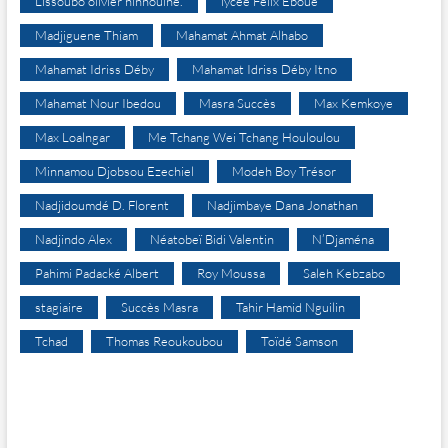
Lissoubo olivier hinhoulné.
lycée Félix Eboué
Madjiguene Thiam
Mahamat Ahmat Alhabo
Mahamat Idriss Déby
Mahamat Idriss Déby Itno
Mahamat Nour Ibedou
Masra Succès
Max Kemkoye
Max Loalngar
Me Tchang Wei Tchang Houloulou
Minnamou Djobsou Ezechiel
Modeh Boy Trésor
Nadjidoumdé D. Florent
Nadjimbaye Dana Jonathan
Nadjindo Alex
Néatobeï Bidi Valentin
N’Djaména
Pahimi Padacké Albert
Roy Moussa
Saleh Kebzabo
stagiaire
Succès Masra
Tahir Hamid Nguilin
Tchad
Thomas Reoukoubou
Toïdé Samson