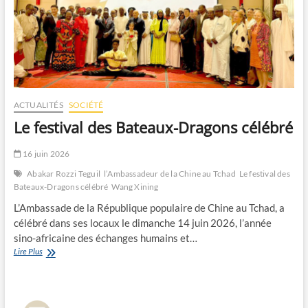
ACTUALITÉS
SOCIÉTÉ
Le festival des Bateaux-Dragons célébré
16 juin 2026
Abakar Rozzi Teguil
l’Ambassadeur de la Chine au Tchad
Le festival des
Bateaux-Dragons célébré
Wang Xining
L’Ambassade de la République populaire de Chine au Tchad, a
célébré dans ses locaux le dimanche 14 juin 2026, l’année
sino-africaine des échanges humains et…
Le
Lire Plus
festival
des
Bateaux-
Dragons