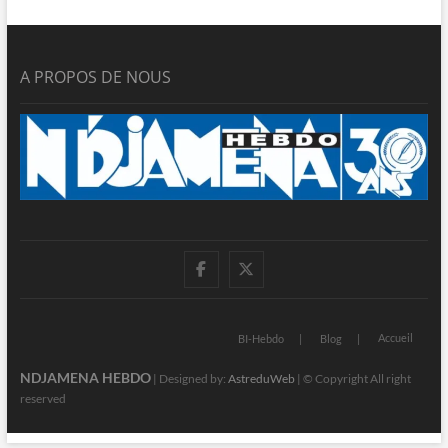
A PROPOS DE NOUS
facebook
twitter
Accueil
BI-Hebdo
Blog
NDJAMENA HEBDO
| Designed by:
AstreduWeb
| © Copyright All right
reserved