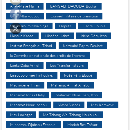
Allah-Maye Halina
BANGALI DAOUDA Boukar
Béral Mbaïkoubou
Conseil militaire de transition
Djéndoroum Mbaïninga
Député
Hadre Dounia
Haroun Kabadi
Hissène Habré
Idriss Déby Itno
Institut Français du Tchad
Kalzeubé Payimi Deubet
la Commission nationale des droits de l’homme
Lanka Daba Armel
Les Transformateurs
Lissoubo olivier hinhoulné.
lycée Félix Eboué
Madjiguene Thiam
Mahamat Ahmat Alhabo
Mahamat Idriss Déby
Mahamat Idriss Déby Itno
Mahamat Nour Ibedou
Masra Succès
Max Kemkoye
Max Loalngar
Me Tchang Wei Tchang Houloulou
Minnamou Djobsou Ezechiel
Modeh Boy Trésor