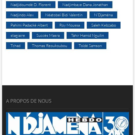
Nadjidoumdé D. Florent
Nadjimbaye Dana Jonathan
Nadjindo Alex
Néatobeï Bidi Valentin
N’Djaména
Pahimi Padacké Albert
Roy Moussa
Saleh Kebzabo
stagiaire
Succès Masra
Tahir Hamid Nguilin
Tchad
Thomas Reoukoubou
Toïdé Samson
A PROPOS DE NOUS