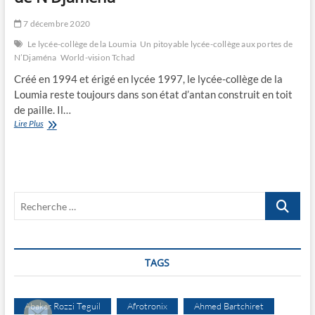
7 décembre 2020
Le lycée-collège de la Loumia
Un pitoyable lycée-collège aux portes de
N’Djaména
World-vision Tchad
Créé en 1994 et érigé en lycée 1997, le lycée-collège de la
Loumia reste toujours dans son état d’antan construit en toit
de paille. Il…
Un
Lire Plus
pitoyable
lycée-
collège
aux
portes
Recherche
de
N’Djaména
…
TAGS
Abakar Rozzi Teguil
Afrotronix
Ahmed Bartchiret