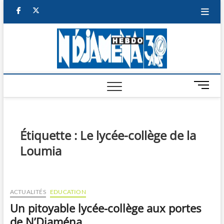
Skip
facebook
twitter
to
content
NDJAM
BI-HEBDO
HEBD
M
e
n
u
B
Étiquette :
Le lycée-collège de la
u
Loumia
t
t
o
n
ACTUALITÉS
EDUCATION
Un pitoyable lycée-collège aux portes
de N’Djaména