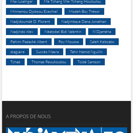
Max Loalngar
Me Tchang Wei Tchang Houloulou
Minnamou Djobsou Ezechiel
Modeh Boy Trésor
Nadjidoumdé D. Florent
Nadjimbaye Dana Jonathan
Nadjindo Alex
Néatobeï Bidi Valentin
N’Djaména
Pahimi Padacké Albert
Roy Moussa
Saleh Kebzabo
stagiaire
Succès Masra
Tahir Hamid Nguilin
Tchad
Thomas Reoukoubou
Toïdé Samson
A PROPOS DE NOUS