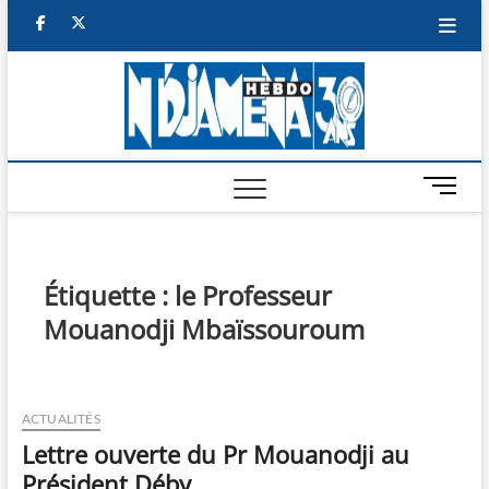
Skip
facebook
twitter
to
content
NDJAM
BI-HEBDO
HEBD
M
e
n
u
B
Étiquette :
le Professeur
u
Mouanodji Mbaïssouroum
t
t
o
n
ACTUALITÉS
Lettre ouverte du Pr Mouanodji au
Président Déby