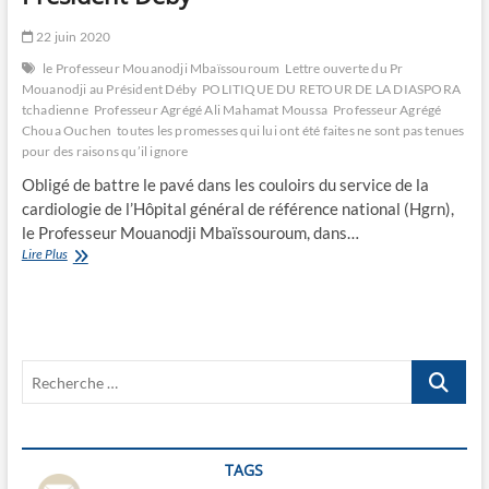
22 juin 2020
le Professeur Mouanodji Mbaïssouroum
Lettre ouverte du Pr
Mouanodji au Président Déby
POLITIQUE DU RETOUR DE LA DIASPORA
tchadienne
Professeur Agrégé Ali Mahamat Moussa
Professeur Agrégé
Choua Ouchen
toutes les promesses qui lui ont été faites ne sont pas tenues
pour des raisons qu’il ignore
Obligé de battre le pavé dans les couloirs du service de la
cardiologie de l’Hôpital général de référence national (Hgrn),
le Professeur Mouanodji Mbaïssouroum, dans…
Lettre
Lire Plus
ouverte
du
Pr
Mouanodji
au
Recherche
Président
Déby
…
TAGS