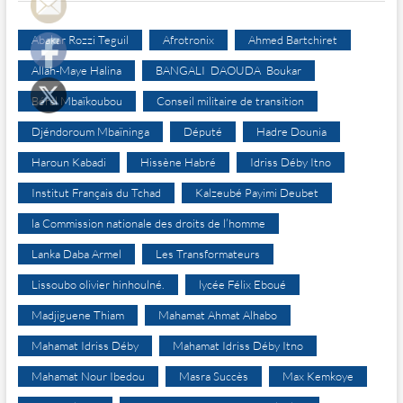
Abakar Rozzi Teguil
Afrotronix
Ahmed Bartchiret
Allah-Maye Halina
BANGALI DAOUDA Boukar
Béral Mbaïkoubou
Conseil militaire de transition
Djéndoroum Mbaïninga
Député
Hadre Dounia
Haroun Kabadi
Hissène Habré
Idriss Déby Itno
Institut Français du Tchad
Kalzeubé Payimi Deubet
la Commission nationale des droits de l’homme
Lanka Daba Armel
Les Transformateurs
Lissoubo olivier hinhoulné.
lycée Félix Eboué
Madjiguene Thiam
Mahamat Ahmat Alhabo
Mahamat Idriss Déby
Mahamat Idriss Déby Itno
Mahamat Nour Ibedou
Masra Succès
Max Kemkoye