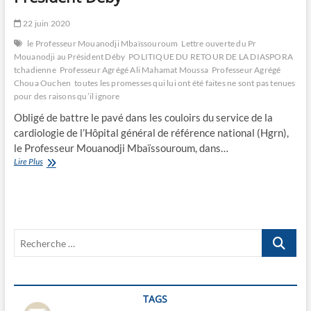
22 juin 2020
le Professeur Mouanodji Mbaïssouroum
Lettre ouverte du Pr
Mouanodji au Président Déby
POLITIQUE DU RETOUR DE LA DIASPORA
tchadienne
Professeur Agrégé Ali Mahamat Moussa
Professeur Agrégé
Choua Ouchen
toutes les promesses qui lui ont été faites ne sont pas tenues
pour des raisons qu’il ignore
Obligé de battre le pavé dans les couloirs du service de la
cardiologie de l’Hôpital général de référence national (Hgrn),
le Professeur Mouanodji Mbaïssouroum, dans…
Lettre
Lire Plus
ouverte
du
Pr
Mouanodji
au
Recherche
Président
Déby
…
TAGS