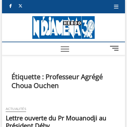
Skip
facebook
twitter
to
content
NDJAM
BI-HEBDO
HEBD
M
e
n
u
B
Étiquette :
Professeur Agrégé
u
Choua Ouchen
t
t
o
n
ACTUALITÉS
Lettre ouverte du Pr Mouanodji au
Président Déby