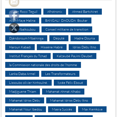
Abakar Rozzi Teguil
Afrotronix
Ahmed Bartchiret
Allah-Maye Halina
BANGALI DAOUDA Boukar
Béral Mbaïkoubou
Conseil militaire de transition
Djéndoroum Mbaïninga
Député
Hadre Dounia
Haroun Kabadi
Hissène Habré
Idriss Déby Itno
Institut Français du Tchad
Kalzeubé Payimi Deubet
la Commission nationale des droits de l’homme
Lanka Daba Armel
Les Transformateurs
Lissoubo olivier hinhoulné.
lycée Félix Eboué
Madjiguene Thiam
Mahamat Ahmat Alhabo
Mahamat Idriss Déby
Mahamat Idriss Déby Itno
Mahamat Nour Ibedou
Masra Succès
Max Kemkoye