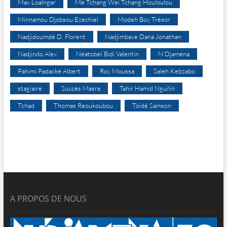
Max Loalngar
Me Tchang Wei Tchang Houloulou
Minnamou Djobsou Ezechiel
Modeh Boy Trésor
Nadjidoumdé D. Florent
Nadjimbaye Dana Jonathan
Nadjindo Alex
Néatobeï Bidi Valentin
N’Djaména
Pahimi Padacké Albert
Roy Moussa
Saleh Kebzabo
stagiaire
Succès Masra
Tahir Hamid Nguilin
Tchad
Thomas Reoukoubou
Toïdé Samson
A PROPOS DE NOUS