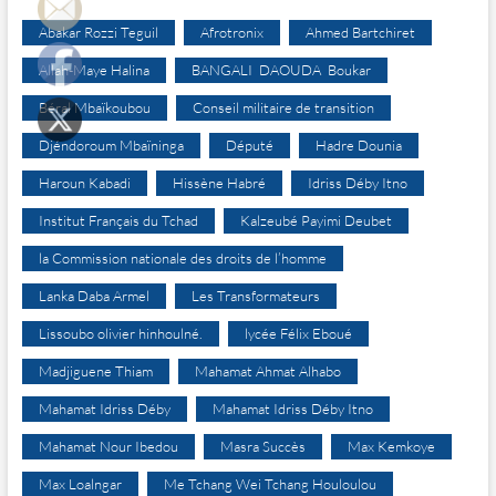
Abakar Rozzi Teguil
Afrotronix
Ahmed Bartchiret
Allah-Maye Halina
BANGALI DAOUDA Boukar
Béral Mbaïkoubou
Conseil militaire de transition
Djéndoroum Mbaïninga
Député
Hadre Dounia
Haroun Kabadi
Hissène Habré
Idriss Déby Itno
Institut Français du Tchad
Kalzeubé Payimi Deubet
la Commission nationale des droits de l’homme
Lanka Daba Armel
Les Transformateurs
Lissoubo olivier hinhoulné.
lycée Félix Eboué
Madjiguene Thiam
Mahamat Ahmat Alhabo
Mahamat Idriss Déby
Mahamat Idriss Déby Itno
Mahamat Nour Ibedou
Masra Succès
Max Kemkoye
Max Loalngar
Me Tchang Wei Tchang Houloulou