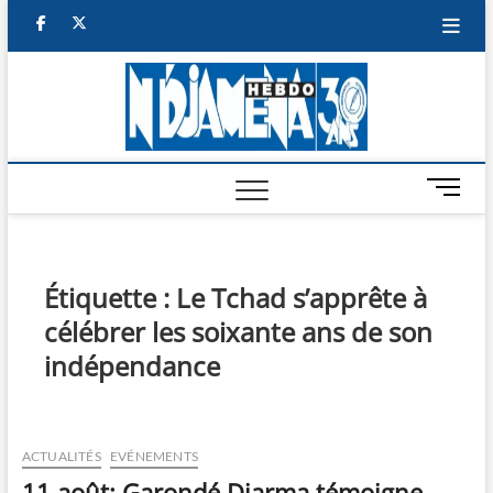
Skip
facebook
twitter
to
content
NDJAM
BI-HEBDO
HEBD
M
e
n
u
B
Étiquette :
Le Tchad s’apprête à
u
célébrer les soixante ans de son
t
t
indépendance
o
n
ACTUALITÉS
EVÉNEMENTS
11 août: Garondé Djarma témoigne