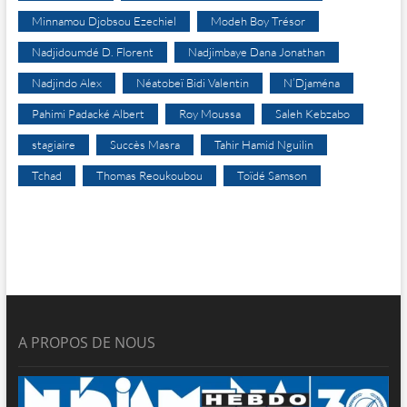
Minnamou Djobsou Ezechiel
Modeh Boy Trésor
Nadjidoumdé D. Florent
Nadjimbaye Dana Jonathan
Nadjindo Alex
Néatobeï Bidi Valentin
N’Djaména
Pahimi Padacké Albert
Roy Moussa
Saleh Kebzabo
stagiaire
Succès Masra
Tahir Hamid Nguilin
Tchad
Thomas Reoukoubou
Toïdé Samson
A PROPOS DE NOUS