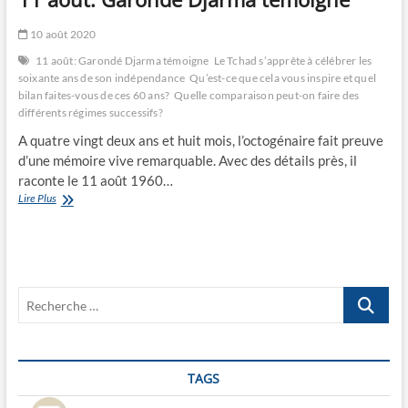
10 août 2020
11 août: Garondé Djarma témoigne
Le Tchad s’apprête à célébrer les
soixante ans de son indépendance
Qu’est-ce que cela vous inspire et quel
bilan faites-vous de ces 60 ans?
Quelle comparaison peut-on faire des
différents régimes successifs?
A quatre vingt deux ans et huit mois, l’octogénaire fait preuve
d’une mémoire vive remarquable. Avec des détails près, il
raconte le 11 août 1960…
11
Lire Plus
août:
Garondé
Djarma
témoigne
Recherche
…
TAGS