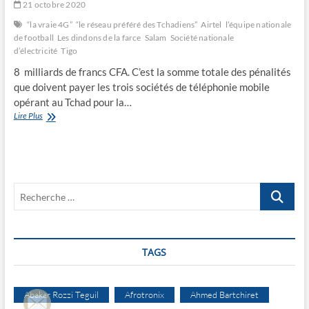
21 octobre 2020
“la vraie 4G”
“le réseau préféré des Tchadiens”
Airtel
l’équipe nationale
de football
Les dindons de la farce
Salam
Société nationale
d’électricité
Tigo
8 milliards de francs CFA. C’est la somme totale des pénalités
que doivent payer les trois sociétés de téléphonie mobile
opérant au Tchad pour la…
Les
Lire Plus
dindons
de
la
farce
Recherche
…
TAGS
Abakar Rozzi Teguil
Afrotronix
Ahmed Bartchiret