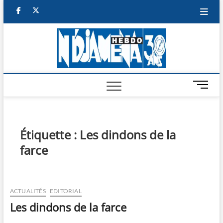
Skip
facebook
twitter
to
content
NDJAM
BI-HEBDO
HEBD
M
e
n
u
B
Étiquette :
Les dindons de la
u
farce
t
t
o
n
ACTUALITÉS
EDITORIAL
Les dindons de la farce