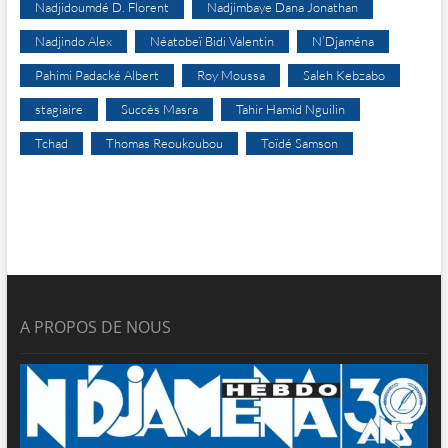
Nadjidoumdé D. Florent
Nadjimbaye Dana Jonathan
Nadjindo Alex
Néatobeï Bidi Valentin
N’Djaména
Pahimi Padacké Albert
Roy Moussa
Saleh Kebzabo
stagiaire
Succès Masra
Tahir Hamid Nguilin
Tchad
Thomas Reoukoubou
Toïdé Samson
A PROPOS DE NOUS