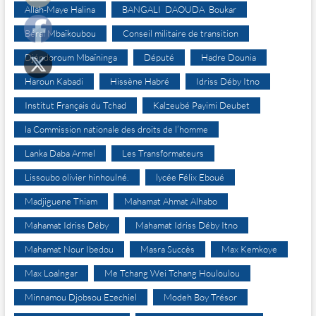
Allah-Maye Halina
BANGALI DAOUDA Boukar
Béral Mbaïkoubou
Conseil militaire de transition
Djéndoroum Mbaïninga
Député
Hadre Dounia
Haroun Kabadi
Hissène Habré
Idriss Déby Itno
Institut Français du Tchad
Kalzeubé Payimi Deubet
la Commission nationale des droits de l’homme
Lanka Daba Armel
Les Transformateurs
Lissoubo olivier hinhoulné.
lycée Félix Eboué
Madjiguene Thiam
Mahamat Ahmat Alhabo
Mahamat Idriss Déby
Mahamat Idriss Déby Itno
Mahamat Nour Ibedou
Masra Succès
Max Kemkoye
Max Loalngar
Me Tchang Wei Tchang Houloulou
Minnamou Djobsou Ezechiel
Modeh Boy Trésor