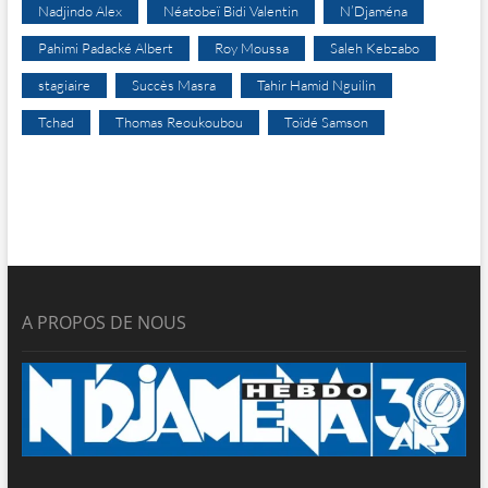
Nadjindo Alex
Néatobeï Bidi Valentin
N’Djaména
Pahimi Padacké Albert
Roy Moussa
Saleh Kebzabo
stagiaire
Succès Masra
Tahir Hamid Nguilin
Tchad
Thomas Reoukoubou
Toïdé Samson
A PROPOS DE NOUS