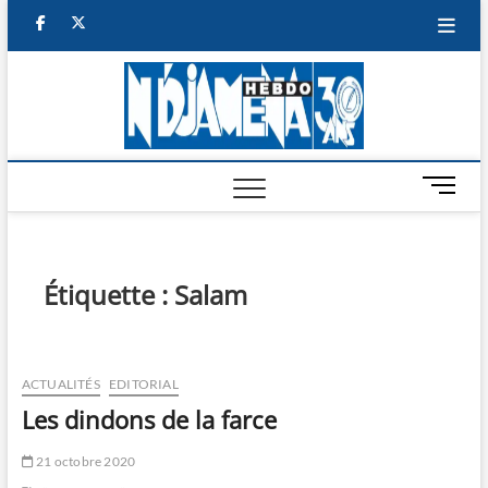
Skip
facebook
twitter
to
content
NDJAM
BI-HEBDO
HEBD
M
e
n
u
B
Étiquette :
Salam
u
t
t
o
ACTUALITÉS
EDITORIAL
n
Les dindons de la farce
21 octobre 2020