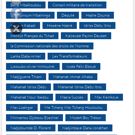
Béral Mbaïkoubou
Conseil militaire de transition
Djéndoroum Mbaïninga
Député
Hadre Dounia
Haroun Kabadi
Hissène Habré
Idriss Déby Itno
Institut Français du Tchad
Kalzeubé Payimi Deubet
la Commission nationale des droits de l’homme
Lanka Daba Armel
Les Transformateurs
Lissoubo olivier hinhoulné.
lycée Félix Eboué
Madjiguene Thiam
Mahamat Ahmat Alhabo
Mahamat Idriss Déby
Mahamat Idriss Déby Itno
Mahamat Nour Ibedou
Masra Succès
Max Kemkoye
Max Loalngar
Me Tchang Wei Tchang Houloulou
Minnamou Djobsou Ezechiel
Modeh Boy Trésor
Nadjidoumdé D. Florent
Nadjimbaye Dana Jonathan