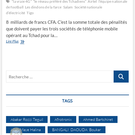
“la vraie 4G”
“le réseau préféré des Tchadiens”
Airtel
l’équipe nationale
de football
Les dindons de la farce
Salam
Société nationale
d’électricité
Tigo
8 milliards de francs CFA. C’est la somme totale des pénalités
que doivent payer les trois sociétés de téléphonie mobile
opérant au Tchad pour la…
Les
Lire Plus
dindons
de
la
farce
Recherche
…
TAGS
Abakar Rozzi Teguil
Afrotronix
Ahmed Bartchiret
Allah-Maye Halina
BANGALI DAOUDA Boukar