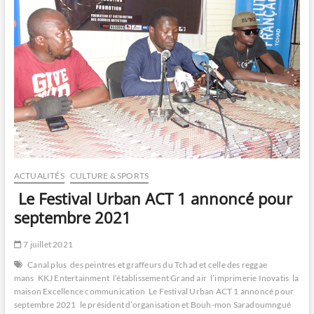
ACTUALITÉS
CULTURE & SPORTS
Le Festival Urban ACT 1 annoncé pour
septembre 2021
7 juillet 2021
Canal plus
des peintres et graffeurs du Tchad et celle des reggae
mans
KKJ Entertainment
l’établissement Grand air
l’imprimerie Inovatis
la
maison Excellence communication
Le Festival Urban ACT 1 annoncé pour
septembre 2021
le président d’organisation et Bouh-mon Saradoumngué