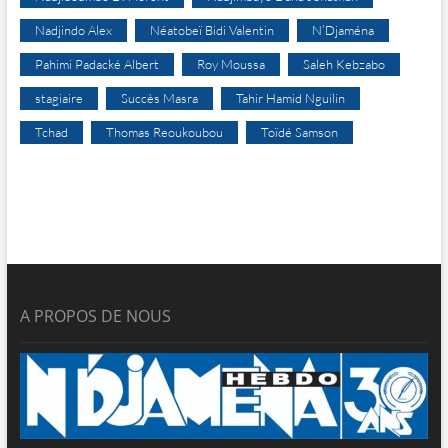
Nadjindo Alex
Néatobeï Bidi Valentin
N’Djaména
Pahimi Padacké Albert
Roy Moussa
Saleh Kebzabo
stagiaire
Succès Masra
Tahir Hamid Nguilin
Tchad
Thomas Reoukoubou
Toïdé Samson
A PROPOS DE NOUS