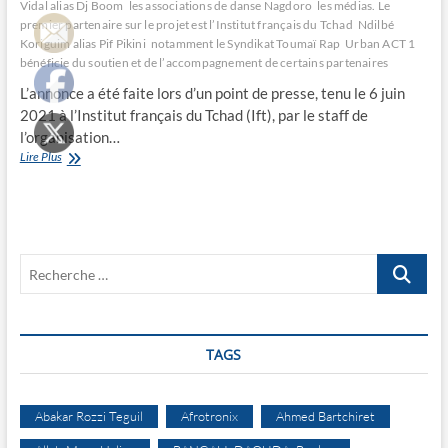
Vidal alias Dj Boom
les associations de danse Nagdoro
les médias. Le
premier partenaire sur le projet est l’Institut français du Tchad
Ndilbé
Koriguim alias Pif Pikini
notamment le Syndikat Toumaï Rap
Urban ACT 1
bénéficie du soutien et de l’accompagnement de certains partenaires
L’annonce a été faite lors d’un point de presse, tenu le 6 juin
2021 à l’Institut français du Tchad (Ift), par le staff de
l’organisation…
Le
Lire Plus
Festival
Urban
ACT
1
annoncé
Recherche
pour
septembre
…
2021
TAGS
Abakar Rozzi Teguil
Afrotronix
Ahmed Bartchiret