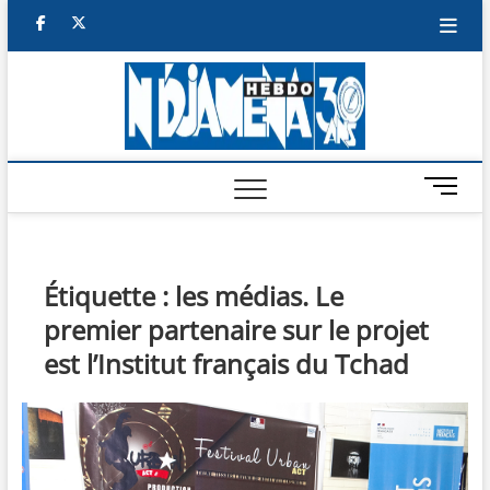
Skip
facebook
twitter
to
content
NDJAM
BI-HEBDO
HEBD
M
e
n
u
B
Étiquette :
les médias. Le
u
premier partenaire sur le projet
t
t
est l’Institut français du Tchad
o
n