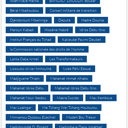
Allah-Maye Halina
BANGALI DAOUDA Boukar
Béral Mbaïkoubou
Conseil militaire de transition
Djéndoroum Mbaïninga
Député
Hadre Dounia
Haroun Kabadi
Hissène Habré
Idriss Déby Itno
Institut Français du Tchad
Kalzeubé Payimi Deubet
la Commission nationale des droits de l’homme
Lanka Daba Armel
Les Transformateurs
Lissoubo olivier hinhoulné.
lycée Félix Eboué
Madjiguene Thiam
Mahamat Ahmat Alhabo
Mahamat Idriss Déby
Mahamat Idriss Déby Itno
Mahamat Nour Ibedou
Masra Succès
Max Kemkoye
Max Loalngar
Me Tchang Wei Tchang Houloulou
Minnamou Djobsou Ezechiel
Modeh Boy Trésor
Nadjidoumdé D. Florent
Nadjimbaye Dana Jonathan