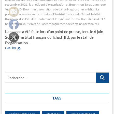
septembre 2021
le président d’organisation et Bouh-mon Saradoumngué
Vidal alias Dj Boom
les associations de danse Nagdoro
les médias. Le
premier partenaire sur le projet est l’Institut français du Tchad
Ndilbé
Koriguim alias Pif Pikini
notamment le Syndikat Toumaï Rap
Urban ACT 1
bénéficie du soutien et de l’accompagnement de certains partenaires
L’annonce a été faite lors d’un point de presse, tenu le 6 juin
2021 à l’Institut français du Tchad (Ift), par le staff de
l’organisation…
Le
Lire Plus
Festival
Urban
ACT
1
annoncé
Recherche
pour
septembre
…
2021
TAGS
Abakar Rozzi Teguil
Afrotronix
Ahmed Bartchiret