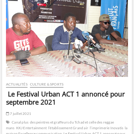
ACTUALITÉS
CULTURE & SPORTS
Le Festival Urban ACT 1 annoncé pour
septembre 2021
7 juillet 2021
Canal plus
des peintres et graffeurs du Tchad et celle des reggae
mans
KKJ Entertainment
l’établissement Grand air
l’imprimerie Inovatis
la
maison Excellence communication
Le Festival Urban ACT 1 annoncé pour