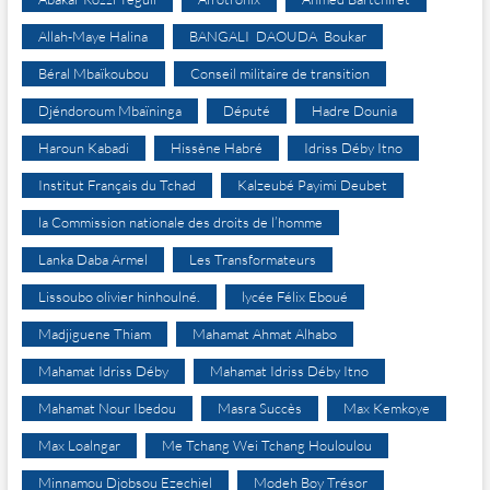
Allah-Maye Halina
BANGALI DAOUDA Boukar
Béral Mbaïkoubou
Conseil militaire de transition
Djéndoroum Mbaïninga
Député
Hadre Dounia
Haroun Kabadi
Hissène Habré
Idriss Déby Itno
Institut Français du Tchad
Kalzeubé Payimi Deubet
la Commission nationale des droits de l’homme
Lanka Daba Armel
Les Transformateurs
Lissoubo olivier hinhoulné.
lycée Félix Eboué
Madjiguene Thiam
Mahamat Ahmat Alhabo
Mahamat Idriss Déby
Mahamat Idriss Déby Itno
Mahamat Nour Ibedou
Masra Succès
Max Kemkoye
Max Loalngar
Me Tchang Wei Tchang Houloulou
Minnamou Djobsou Ezechiel
Modeh Boy Trésor