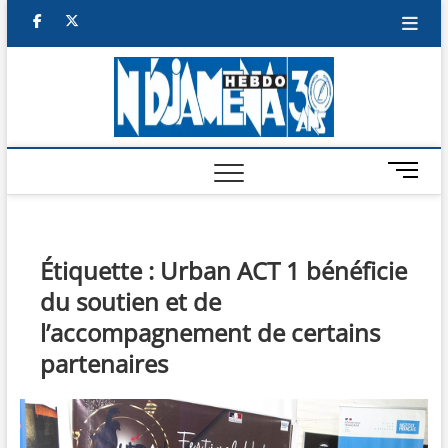
Skip
facebook
twitter
to
content
NDJAM
BI-HEBDO
HEBD
M
e
n
u
B
Étiquette :
Urban ACT 1 bénéficie
u
du soutien et de
t
t
l’accompagnement de certains
o
partenaires
n