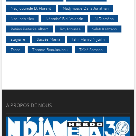
Nadjidoumdé D. Florent
Nadjimbaye Dana Jonathan
Nadjindo Alex
Néatobeï Bidi Valentin
N’Djaména
Pahimi Padacké Albert
Roy Moussa
Saleh Kebzabo
stagiaire
Succès Masra
Tahir Hamid Nguilin
Tchad
Thomas Reoukoubou
Toïdé Samson
A PROPOS DE NOUS