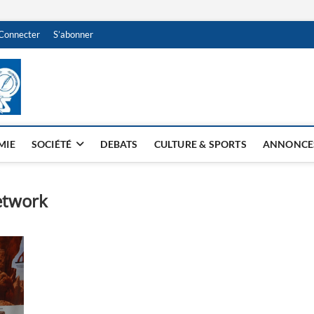
Connecter
S’abonner
NDJAMENA HEBDO
BI-HEBDO
MIE
SOCIÉTÉ
DEBATS
CULTURE & SPORTS
ANNONCE
etwork