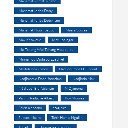
Mahamat Ahmat Alhabo
Mahamat Idriss Déby
Mahamat Idriss Déby Itno
Mahamat Nour Ibedou
Masra Succès
Max Kemkoye
Max Loalngar
Me Tchang Wei Tchang Houloulou
Minnamou Djobsou Ezechiel
Modeh Boy Trésor
Nadjidoumdé D. Florent
Nadjimbaye Dana Jonathan
Nadjindo Alex
Néatobeï Bidi Valentin
N’Djaména
Pahimi Padacké Albert
Roy Moussa
Saleh Kebzabo
stagiaire
Succès Masra
Tahir Hamid Nguilin
Tchad
Thomas Reoukoubou