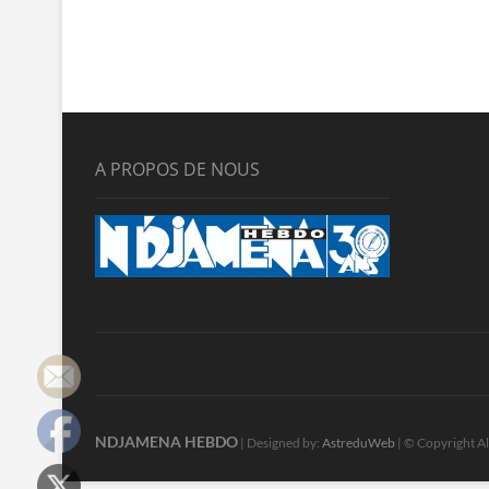
A PROPOS DE NOUS
NDJAMENA HEBDO
| Designed by:
AstreduWeb
| © Copyright Al