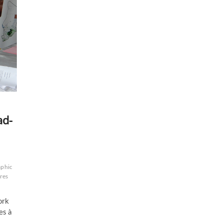
ad-
aphic
res
ork
es à