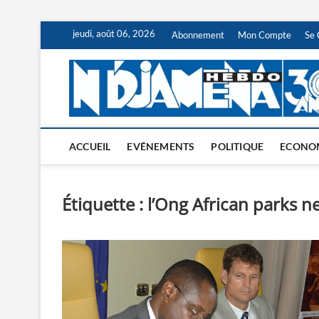
Skip
jeudi, août 06, 2026
Abonnement
Mon Compte
Se 
to
content
ACCUEIL
EVÉNEMENTS
POLITIQUE
ECONO
Étiquette :
l’Ong African parks n