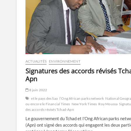
ACTUALITÉS
ENVIRONNEMENT
Signatures des accords révisés Tch
Apn
8 juin 2022
et le pays des Sao
l’Ong African parks network
National Geogr
ou encore le Financial Times
New York Times
Roy Moussa
Signatu
des accords révisés Tchad-Apn
Le gouvernement du Tchad et l’Ong African parks netw
(Apn) ont signé des accords qui engagent les deux parti