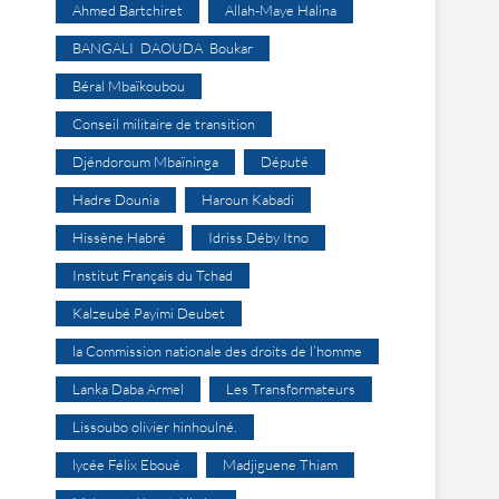
Ahmed Bartchiret
Allah-Maye Halina
BANGALI DAOUDA Boukar
Béral Mbaïkoubou
Conseil militaire de transition
Djéndoroum Mbaïninga
Député
Hadre Dounia
Haroun Kabadi
Hissène Habré
Idriss Déby Itno
Institut Français du Tchad
Kalzeubé Payimi Deubet
la Commission nationale des droits de l’homme
Lanka Daba Armel
Les Transformateurs
Lissoubo olivier hinhoulné.
lycée Félix Eboué
Madjiguene Thiam