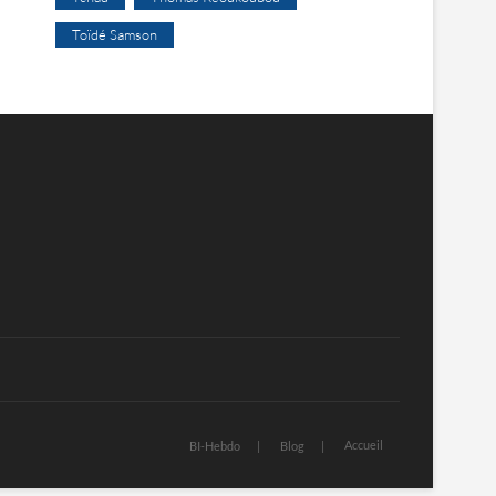
Toïdé Samson
Accueil
BI-Hebdo
Blog