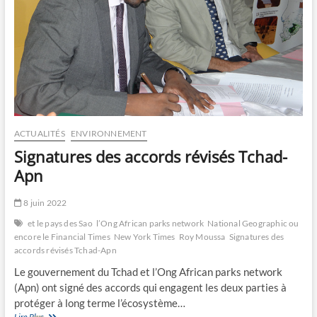
ACTUALITÉS
ENVIRONNEMENT
Signatures des accords révisés Tchad-
Apn
8 juin 2022
et le pays des Sao
l’Ong African parks network
National Geographic ou
encore le Financial Times
New York Times
Roy Moussa
Signatures des
accords révisés Tchad-Apn
Le gouvernement du Tchad et l’Ong African parks network
(Apn) ont signé des accords qui engagent les deux parties à
protéger à long terme l’écosystème…
Signatures
Lire Plus