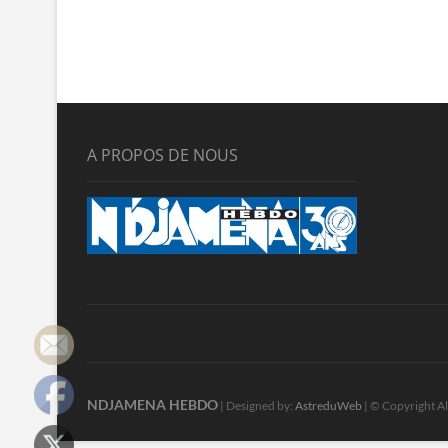
A PROPOS DE NOUS
NDJAMENA HEBDO
| Designed by:
AstreduWeb
| © Copyright Al