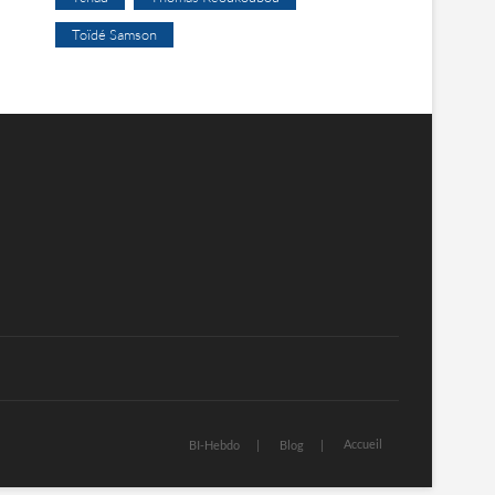
Toïdé Samson
Accueil
BI-Hebdo
Blog