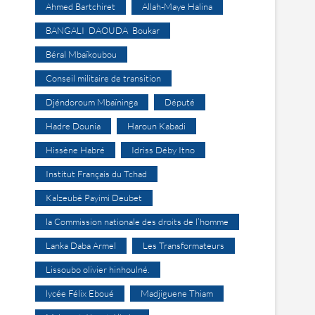
Ahmed Bartchiret
Allah-Maye Halina
BANGALI DAOUDA Boukar
Béral Mbaïkoubou
Conseil militaire de transition
Djéndoroum Mbaïninga
Député
Hadre Dounia
Haroun Kabadi
Hissène Habré
Idriss Déby Itno
Institut Français du Tchad
Kalzeubé Payimi Deubet
la Commission nationale des droits de l’homme
Lanka Daba Armel
Les Transformateurs
Lissoubo olivier hinhoulné.
lycée Félix Eboué
Madjiguene Thiam