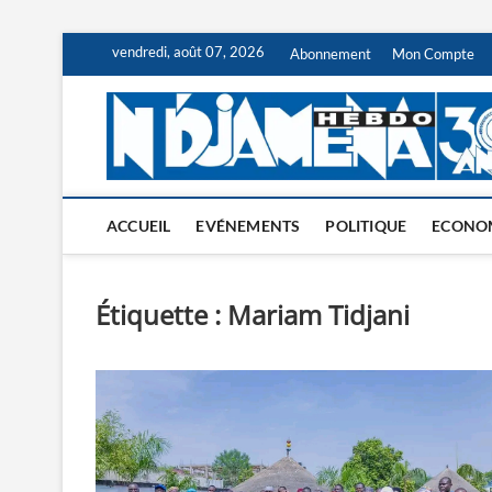
Skip
vendredi, août 07, 2026
Abonnement
Mon Compte
to
content
ACCUEIL
EVÉNEMENTS
POLITIQUE
ECONO
Étiquette :
Mariam Tidjani