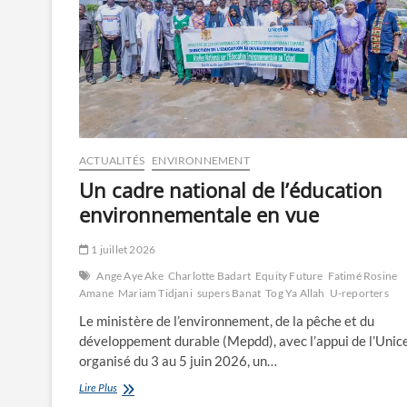
ACTUALITÉS
ENVIRONNEMENT
Un cadre national de l’éducation
environnementale en vue
1 juillet 2026
Ange Aye Ake
Charlotte Badart
Equity Future
Fatimé Rosine
Amane
Mariam Tidjani
supers Banat
Tog Ya Allah
U-reporters
Le ministère de l’environnement, de la pêche et du
développement durable (Mepdd), avec l’appui de l’Unice
organisé du 3 au 5 juin 2026, un…
Un
Lire Plus
cadre