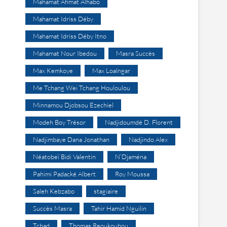
Mahamat Ahmat Alhabo
Mahamat Idriss Déby
Mahamat Idriss Déby Itno
Mahamat Nour Ibedou
Masra Succès
Max Kemkoye
Max Loalngar
Me Tchang Wei Tchang Houloulou
Minnamou Djobsou Ezechiel
Modeh Boy Trésor
Nadjidoumdé D. Florent
Nadjimbaye Dana Jonathan
Nadjindo Alex
Néatobeï Bidi Valentin
N’Djaména
Pahimi Padacké Albert
Roy Moussa
Saleh Kebzabo
stagiaire
Succès Masra
Tahir Hamid Nguilin
Tchad
Thomas Reoukoubou