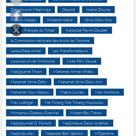
Djéndoroum Mbaïninga
Député
Hadre Dounia
Haroun Kabadi
Hissène Habré
Idriss Déby Itno
Institut Français du Tchad
Kalzeubé Payimi Deubet
la Commission nationale des droits de l’homme
Lanka Daba Armel
Les Transformateurs
Lissoubo olivier hinhoulné.
lycée Félix Eboué
Madjiguene Thiam
Mahamat Ahmat Alhabo
Mahamat Idriss Déby
Mahamat Idriss Déby Itno
Mahamat Nour Ibedou
Masra Succès
Max Kemkoye
Max Loalngar
Me Tchang Wei Tchang Houloulou
Minnamou Djobsou Ezechiel
Modeh Boy Trésor
Nadjidoumdé D. Florent
Nadjimbaye Dana Jonathan
Nadjindo Alex
Néatobeï Bidi Valentin
N’Djaména