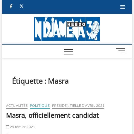
Skip
facebook
twitter
to
content
NDJAM
BI-HEBDO
HEBD
M
e
n
u
B
Étiquette :
Masra
u
t
t
o
ACTUALITÉS
POLITIQUE
PRÉSIDENTIELLE D’AVRIL 2021
n
Masra, officiellement candidat
25 février 2021