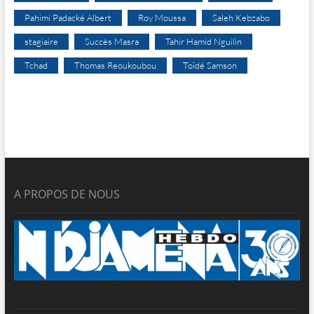
Pahimi Padacké Albert
Roy Moussa
Saleh Kebzabo
stagiaire
Succès Masra
Tahir Hamid Nguilin
Tchad
Thomas Reoukoubou
Toïdé Samson
A PROPOS DE NOUS