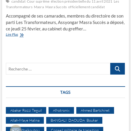
candidat
Cour suprême
élection présidentielle du 11 avril 2021
Les
Transformateurs
Masra
Masra Succès
officiellement candidat
Accompagné de ses camarades, membres du directoire de son
parti Les Transformateurs, Assyongar Masra Succès a déposé,
ce jeudi 25 février, au cabinet du greffier…
Masra,
Lire Plus
officiellement
candidat
Recherche
…
TAGS
Abakar Rozzi Teguil
Afrotronix
Ahmed Bartchiret
Allah-Maye Halina
BANGALI DAOUDA Boukar
Béral Mbaïkoubou
Conseil militaire de transition