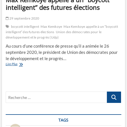
intelligent” des futures élections
29 septembre 2020
boycott intelligent
Max Kemkoye
Max Kemkoye appelle à un “boycott
intelligent” des futures élections
Union des démocrates pour le
développement et le progrès (Udp)
Au cours d’une conférence de presse qu’il a animée le 26
septembre 2020, le président de Union des démocrates pour
le développement et le progrès…
Max
Lire Plus
Kemkoye
appelle
à
un
“boycott
Recherche
intelligent”
des
…
futures
élections
TAGS