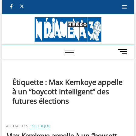
Skip
facebook
twitter
to
content
NDJAM
BI-HEBDO
HEBD
M
e
n
u
B
Étiquette :
Max Kemkoye appelle
u
à un “boycott intelligent” des
t
t
futures élections
o
n
ACTUALITÉS
POLITIQUE
Max Kemkoye appelle à un “boycott