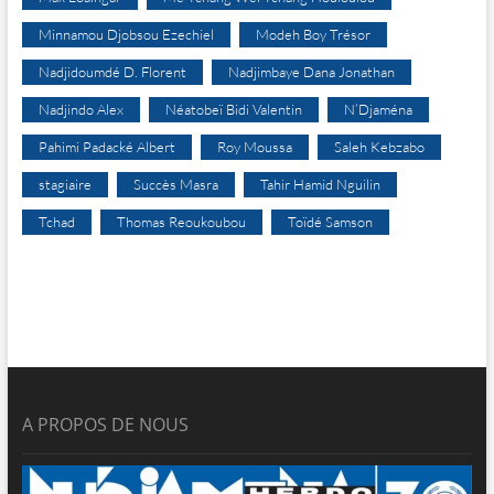
Minnamou Djobsou Ezechiel
Modeh Boy Trésor
Nadjidoumdé D. Florent
Nadjimbaye Dana Jonathan
Nadjindo Alex
Néatobeï Bidi Valentin
N’Djaména
Pahimi Padacké Albert
Roy Moussa
Saleh Kebzabo
stagiaire
Succès Masra
Tahir Hamid Nguilin
Tchad
Thomas Reoukoubou
Toïdé Samson
A PROPOS DE NOUS