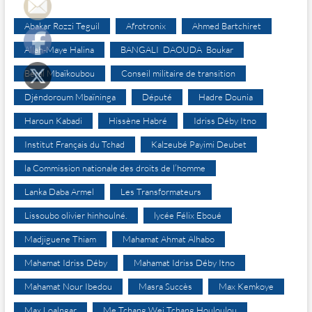
Abakar Rozzi Teguil
Afrotronix
Ahmed Bartchiret
Allah-Maye Halina
BANGALI DAOUDA Boukar
Béral Mbaïkoubou
Conseil militaire de transition
Djéndoroum Mbaïninga
Député
Hadre Dounia
Haroun Kabadi
Hissène Habré
Idriss Déby Itno
Institut Français du Tchad
Kalzeubé Payimi Deubet
la Commission nationale des droits de l’homme
Lanka Daba Armel
Les Transformateurs
Lissoubo olivier hinhoulné.
lycée Félix Eboué
Madjiguene Thiam
Mahamat Ahmat Alhabo
Mahamat Idriss Déby
Mahamat Idriss Déby Itno
Mahamat Nour Ibedou
Masra Succès
Max Kemkoye
Max Loalngar
Me Tchang Wei Tchang Houloulou