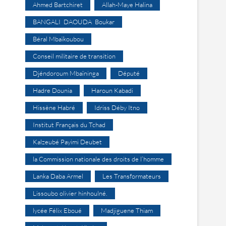
Ahmed Bartchiret
Allah-Maye Halina
BANGALI DAOUDA Boukar
Béral Mbaïkoubou
Conseil militaire de transition
Djéndoroum Mbaïninga
Député
Hadre Dounia
Haroun Kabadi
Hissène Habré
Idriss Déby Itno
Institut Français du Tchad
Kalzeubé Payimi Deubet
la Commission nationale des droits de l’homme
Lanka Daba Armel
Les Transformateurs
Lissoubo olivier hinhoulné.
lycée Félix Eboué
Madjiguene Thiam