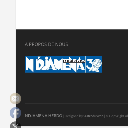
A PROPOS DE NOUS
NDJAMENA HEBDO
| Designed by:
AstreduWeb
| © Copyright Al