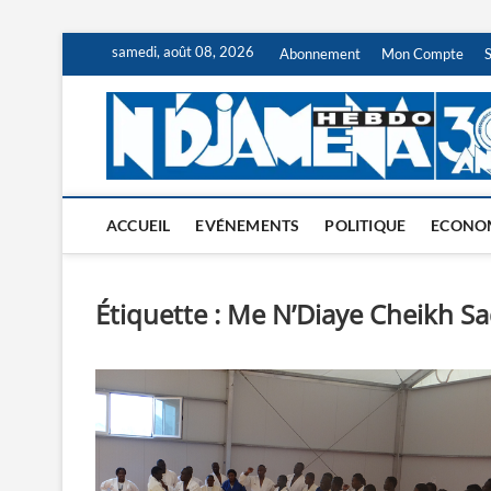
Skip
samedi, août 08, 2026
Abonnement
Mon Compte
to
content
ACCUEIL
EVÉNEMENTS
POLITIQUE
ECONO
Étiquette :
Me N’Diaye Cheikh S