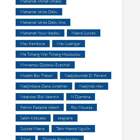
Mahamat Ahmat Alhabo
Mahamat Idriss Déby
Mahamat Idriss Déby Itno
Mahamat Nour Ibedou
Masra Succès
Max Kemkoye
Max Loalngar
Me Tchang Wei Tchang Houloulou
Minnamou Djobsou Ezechiel
Modeh Boy Trésor
Nadjidoumdé D. Florent
Nadjimbaye Dana Jonathan
Nadjindo Alex
Néatobeï Bidi Valentin
N’Djaména
Pahimi Padacké Albert
Roy Moussa
Saleh Kebzabo
stagiaire
Succès Masra
Tahir Hamid Nguilin
Tchad
Thomas Reoukoubou