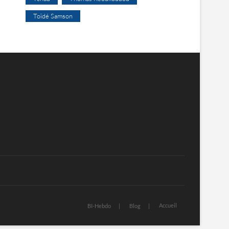
Toïdé Samson
Accueil
BI-Hebdo
Blog