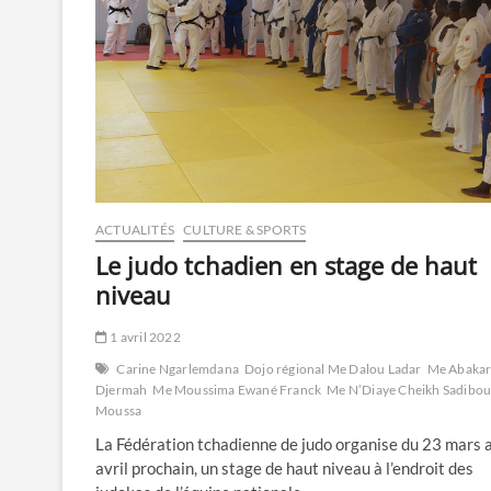
ACTUALITÉS
CULTURE & SPORTS
Le judo tchadien en stage de haut
niveau
1 avril 2022
Carine Ngarlemdana
Dojo régional Me Dalou Ladar
Me Abaka
Djermah
Me Moussima Ewané Franck
Me N’Diaye Cheikh Sadibo
Moussa
La Fédération tchadienne de judo organise du 23 mars 
avril prochain, un stage de haut niveau à l’endroit des