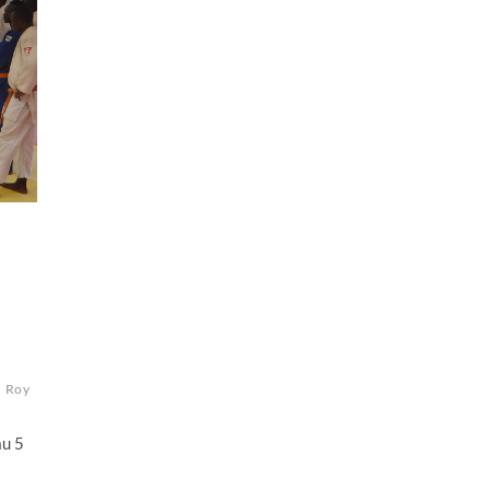
r
u
Roy
au 5