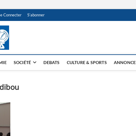
Se Connecter
S’abonner
NDJAMENA HEBDO
BI-HEBDO
MIE
SOCIÉTÉ
DEBATS
CULTURE & SPORTS
ANNONCE
adibou