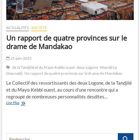
ACTUALITÉS
SOCIÉTÉ
Un rapport de quatre provinces sur le
drame de Mandakao
25 juin 2025
de la Tandjilé et du Mayo-Kebbi ouest
deux Logone
Miandé Le
Diaonadji
Un rapport de quatre provinces sur le drame de Mandakao
Le Collectif des ressortissants des deux Logone, de la Tandjilé
et du Mayo-Kebbi ouest, au cours d’une rencontre qui a
regroupé de nombreuses personnalités desdites…
Un
Lire Plus
rapport
de
quatre
provinces
sur
Recherche
le