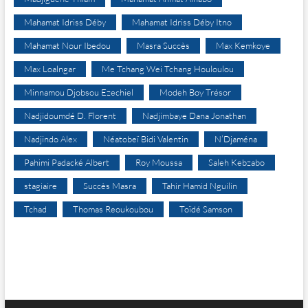
Mahamat Idriss Déby
Mahamat Idriss Déby Itno
Mahamat Nour Ibedou
Masra Succès
Max Kemkoye
Max Loalngar
Me Tchang Wei Tchang Houloulou
Minnamou Djobsou Ezechiel
Modeh Boy Trésor
Nadjidoumdé D. Florent
Nadjimbaye Dana Jonathan
Nadjindo Alex
Néatobeï Bidi Valentin
N’Djaména
Pahimi Padacké Albert
Roy Moussa
Saleh Kebzabo
stagiaire
Succès Masra
Tahir Hamid Nguilin
Tchad
Thomas Reoukoubou
Toïdé Samson