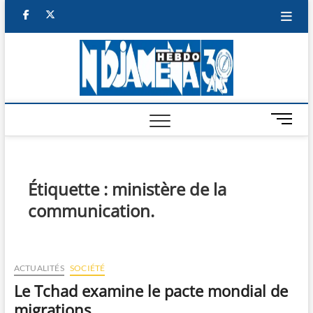
Skip
facebook
twitter
to
content
NDJAM
BI-HEBDO
HEBD
M
e
n
u
B
Étiquette :
ministère de la
u
communication.
t
t
o
n
ACTUALITÉS
SOCIÉTÉ
Le Tchad examine le pacte mondial de
migrations