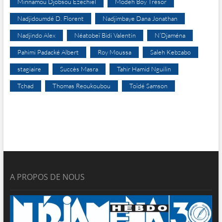
Minnamou Djobsou Ezechiel
Modeh Boy Trésor
Nadjidoumdé D. Florent
Nadjimbaye Dana Jonathan
Nadjindo Alex
Néatobeï Bidi Valentin
N’Djaména
Pahimi Padacké Albert
Roy Moussa
Saleh Kebzabo
stagiaire
Succès Masra
Tahir Hamid Nguilin
Tchad
Thomas Reoukoubou
Toïdé Samson
A PROPOS DE NOUS