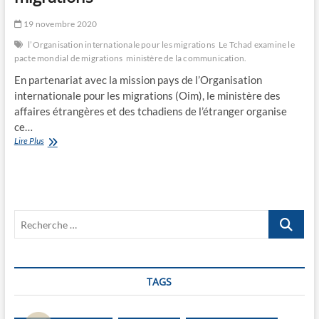
19 novembre 2020
l’Organisation internationale pour les migrations
Le Tchad examine le
pacte mondial de migrations
ministère de la communication.
En partenariat avec la mission pays de l’Organisation
internationale pour les migrations (Oim), le ministère des
affaires étrangères et des tchadiens de l’étranger organise
ce…
Le
Lire Plus
Tchad
examine
le
pacte
mondial
Recherche
de
migrations
…
TAGS