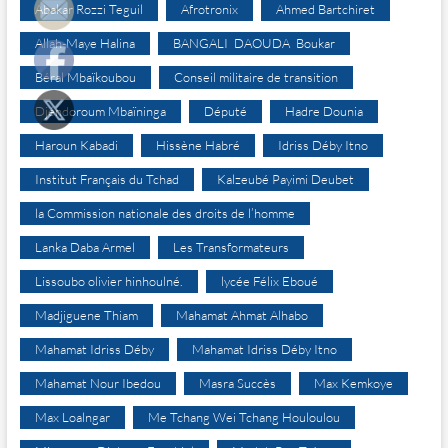
Abakar Rozzi Teguil
Afrotronix
Ahmed Bartchiret
Allah-Maye Halina
BANGALI DAOUDA Boukar
Béral Mbaïkoubou
Conseil militaire de transition
Djéndoroum Mbaïninga
Député
Hadre Dounia
Haroun Kabadi
Hissène Habré
Idriss Déby Itno
Institut Français du Tchad
Kalzeubé Payimi Deubet
la Commission nationale des droits de l’homme
Lanka Daba Armel
Les Transformateurs
Lissoubo olivier hinhoulné.
lycée Félix Eboué
Madjiguene Thiam
Mahamat Ahmat Alhabo
Mahamat Idriss Déby
Mahamat Idriss Déby Itno
Mahamat Nour Ibedou
Masra Succès
Max Kemkoye
Max Loalngar
Me Tchang Wei Tchang Houloulou