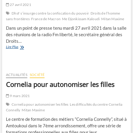
27 avril 2021
Dhsf s’insurge contre la confiscation du pouvoir
Droits de l’homme
sans frontières
France de Macron
Me Djonkissam Kaloudi
Mitan Maxime
Dans un point de presse tenu mardi 27 avril 2021 dans la salle
des réunions de la radio Fm liberté, le secrétaire général des
Droits…
Dhsf
Lire Plus
s’insurge
contre
la
confiscation
du
ACTUALITÉS
SOCIÉTÉ
pouvoir
Cornelia pour autonomiser les filles
9 mars 2021
Cornelia pour autonomiser les filles
Les difficultés du centre Cornelia
Connelly
Mitan Maxime
Le centre de formation des métiers “Cornelia Connelly”, situé à
Amtoukoui dans le 7ème arrondissement, offre une série de
formations professionnelles aux filles pour leur…