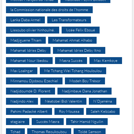
la Commission nationale des droits de l’homme
Lanka Daba Armel
Les Transformateurs
Lissoubo olivier hinhoulné.
lycée Félix Eboué
Madjiguene Thiam
Mahamat Ahmat Alhabo
Mahamat Idriss Déby
Mahamat Idriss Déby Itno
Mahamat Nour Ibedou
Masra Succès
Max Kemkoye
Max Loalngar
Me Tchang Wei Tchang Houloulou
Minnamou Djobsou Ezechiel
Modeh Boy Trésor
Nadjidoumdé D. Florent
Nadjimbaye Dana Jonathan
Nadjindo Alex
Néatobeï Bidi Valentin
N’Djaména
Pahimi Padacké Albert
Roy Moussa
Saleh Kebzabo
stagiaire
Succès Masra
Tahir Hamid Nguilin
Tchad
Thomas Reoukoubou
Toïdé Samson