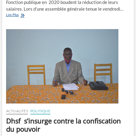
Fonction publique en 2020 boudent la réduction de leurs
salaires. Lors d’une assemblée générale tenue le vendredi…
Mécontentements
Lire Plus
à
l’Université
de
N’Djaména
ACTUALITÉS
POLITIQUE
Dhsf s’insurge contre la confiscation
du pouvoir