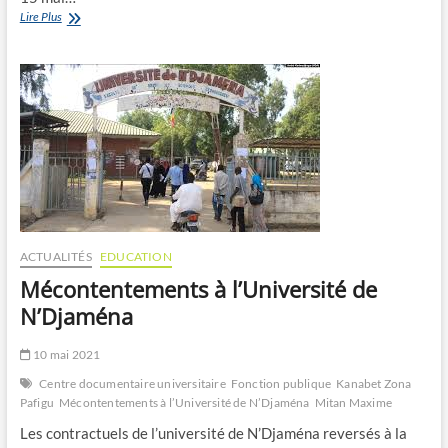
Entreprendre
Lire Plus
pour
être
fier
de
son
pays
ACTUALITÉS
EDUCATION
Mécontentements à l’Université de
N’Djaména
10 mai 2021
Centre documentaire universitaire
Fonction publique
Kanabet Zona
Pafigu
Mécontentements à l’Université de N’Djaména
Mitan Maxime
Les contractuels de l’université de N’Djaména reversés à la