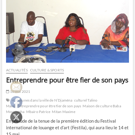
la
littérature
ACTUALITÉS
CULTURE & SPORTS
Entreprendre pour être fier de son pays
10 mai 2021
400 jeunes dans la ville de N’Djaména
culturel Talino
Manu
Entreprendre pour être fier de son pays
Maison de culture Baba
Moustapha
Mbairo Patrice
Mitan Maxime
En prélude de la tenue de la première édition du Festival
international de louange et d’art (Festila), qui aura lieu le 14 et
15 mai…