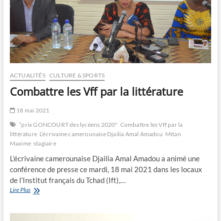
ACTUALITÉS
CULTURE & SPORTS
Combattre les Vff par la littérature
18 mai 2021
“prix GONCOURT des lycéens 2020"
Combattre les Vff par la
littérature
L’écrivaine camerounaise Djailia Amal Amadou
Mitan
Maxime
stagiaire
L’écrivaine camerounaise Djailia Amal Amadou a animé une
conférence de presse ce mardi, 18 mai 2021 dans les locaux
de l’Institut français du Tchad (Ift),…
Combattre
Lire Plus
les
Vff
par