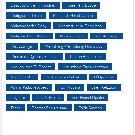
Lissoubo olivier hinhoulné.
lycée Félix Eboué
Madjiguene Thiam
Mahamat Ahmat Alhabo
Mahamat Idriss Déby
Mahamat Idriss Déby Itno
Mahamat Nour Ibedou
Masra Succès
Max Kemkoye
Max Loalngar
Me Tchang Wei Tchang Houloulou
Minnamou Djobsou Ezechiel
Modeh Boy Trésor
Nadjidoumdé D. Florent
Nadjimbaye Dana Jonathan
Nadjindo Alex
Néatobeï Bidi Valentin
N’Djaména
Pahimi Padacké Albert
Roy Moussa
Saleh Kebzabo
stagiaire
Succès Masra
Tahir Hamid Nguilin
Tchad
Thomas Reoukoubou
Toïdé Samson