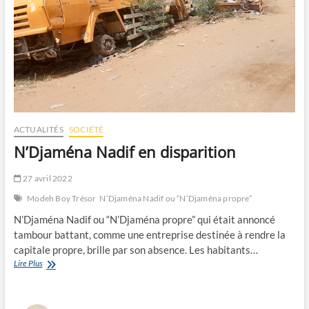
ACTUALITÉS
SOCIÉTÉ
N’Djaména Nadif en disparition
27 avril 2022
Modeh Boy Trésor
N’Djaména Nadif ou “N’Djaména propre”
N’Djaména Nadif ou “N’Djaména propre” qui était annoncé
tambour battant, comme une entreprise destinée à rendre la
capitale propre, brille par son absence. Les habitants…
N’Djaména
Lire Plus
Nadif
en
disparition