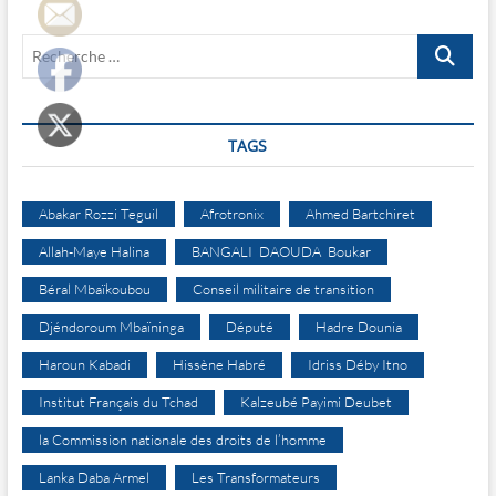
Recherche
…
TAGS
Abakar Rozzi Teguil
Afrotronix
Ahmed Bartchiret
Allah-Maye Halina
BANGALI DAOUDA Boukar
Béral Mbaïkoubou
Conseil militaire de transition
Djéndoroum Mbaïninga
Député
Hadre Dounia
Haroun Kabadi
Hissène Habré
Idriss Déby Itno
Institut Français du Tchad
Kalzeubé Payimi Deubet
la Commission nationale des droits de l’homme
Lanka Daba Armel
Les Transformateurs