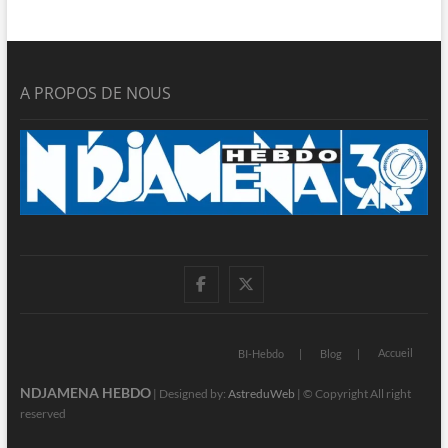
A PROPOS DE NOUS
facebook
twitter
Accueil
BI-Hebdo
Blog
NDJAMENA HEBDO
| Designed by:
AstreduWeb
| © Copyright All right
reserved