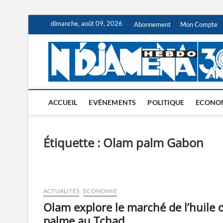
Skip
dimanche, août 09, 2026
Abonnement
Mon Compte
to
content
ACCUEIL
EVÉNEMENTS
POLITIQUE
ECONO
Étiquette :
Olam palm Gabon
ACTUALITÉS
ECONOMIE
Olam explore le marché de l’huile 
palme au Tchad