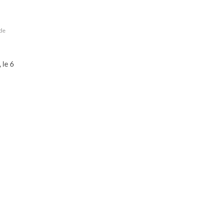
 de
 le 6