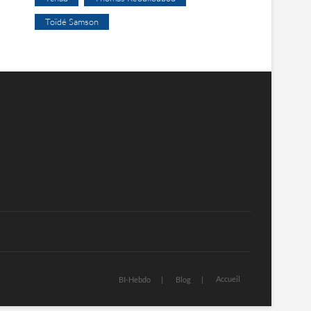
Toïdé Samson
Accueil
BI-Hebdo
Blog