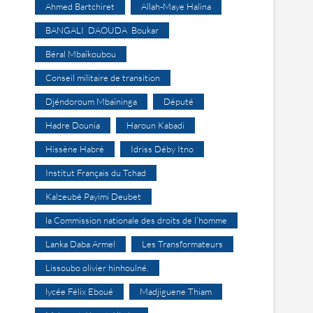
Ahmed Bartchiret
Allah-Maye Halina
BANGALI DAOUDA Boukar
Béral Mbaïkoubou
Conseil militaire de transition
Djéndoroum Mbaïninga
Député
Hadre Dounia
Haroun Kabadi
Hissène Habré
Idriss Déby Itno
Institut Français du Tchad
Kalzeubé Payimi Deubet
la Commission nationale des droits de l’homme
Lanka Daba Armel
Les Transformateurs
Lissoubo olivier hinhoulné.
lycée Félix Eboué
Madjiguene Thiam