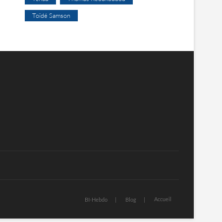
Toïdé Samson
Accueil
BI-Hebdo
Blog