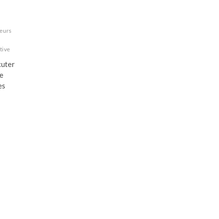
leurs
tive
cuter
ve
es