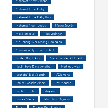
Mahamat Ahmat Alhabo
Mahamat Idriss Déby
Mahamat Idriss Déby Itno
Mahamat Nour Ibedou
Masra Succès
Max Kemkoye
Max Loalngar
Me Tchang Wei Tchang Houloulou
Minnamou Djobsou Ezechiel
Modeh Boy Trésor
Nadjidoumdé D. Florent
Nadjimbaye Dana Jonathan
Nadjindo Alex
Néatobeï Bidi Valentin
N’Djaména
Pahimi Padacké Albert
Roy Moussa
Saleh Kebzabo
stagiaire
Succès Masra
Tahir Hamid Nguilin
Tchad
Thomas Reoukoubou