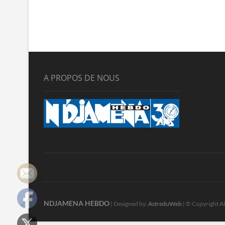
A PROPOS DE NOUS
NDJAMENA HEBDO
| Designed by:
AstreduWeb
| © Copyright Al