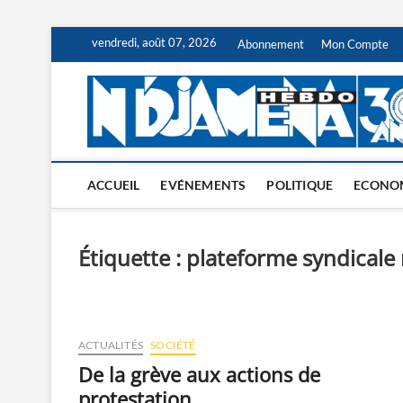
Skip
vendredi, août 07, 2026
Abonnement
Mon Compte
to
content
ACCUEIL
EVÉNEMENTS
POLITIQUE
ECONO
Étiquette :
plateforme syndicale 
ACTUALITÉS
SOCIÉTÉ
De la grève aux actions de
protestation