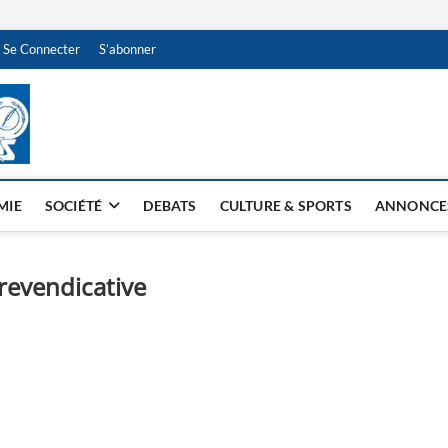
Se Connecter
S’abonner
NDJAMENA HEBDO
BI-HEBDO
MIE
SOCIÉTÉ
DEBATS
CULTURE & SPORTS
ANNONCE
revendicative