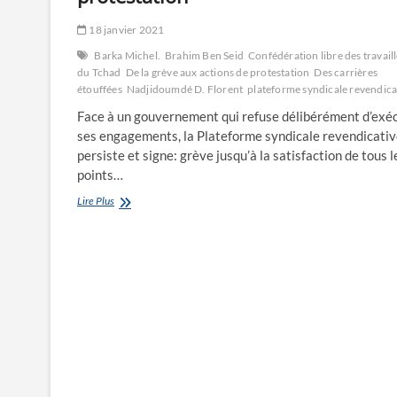
18 janvier 2021
Barka Michel.
Brahim Ben Seid
Confédération libre des travail
du Tchad
De la grève aux actions de protestation
Des carrières
étouffées
Nadjidoumdé D. Florent
plateforme syndicale revendica
Face à un gouvernement qui refuse délibérément d’exé
ses engagements, la Plateforme syndicale revendicati
persiste et signe: grève jusqu’à la satisfaction de tous l
points…
De
Lire Plus
la
grève
aux
actions
de
protestation