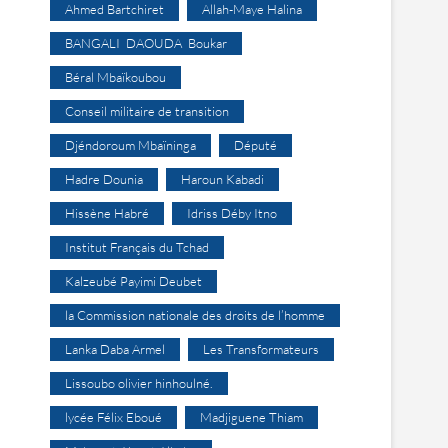
Ahmed Bartchiret
Allah-Maye Halina
BANGALI DAOUDA Boukar
Béral Mbaïkoubou
Conseil militaire de transition
Djéndoroum Mbaïninga
Député
Hadre Dounia
Haroun Kabadi
Hissène Habré
Idriss Déby Itno
Institut Français du Tchad
Kalzeubé Payimi Deubet
la Commission nationale des droits de l’homme
Lanka Daba Armel
Les Transformateurs
Lissoubo olivier hinhoulné.
lycée Félix Eboué
Madjiguene Thiam