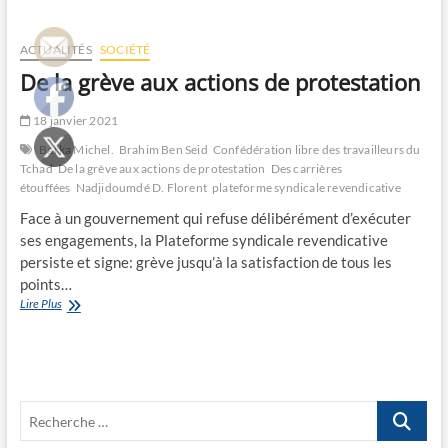
maturité
des
travailleurs.
ACTUALITÉS
SOCIÉTÉ
De la grève aux actions de protestation
18 janvier 2021
Barka Michel.
Brahim Ben Seid
Confédération libre des travailleurs du
Tchad
De la grève aux actions de protestation
Des carrières
étouffées
Nadjidoumdé D. Florent
plateforme syndicale revendicative
Face à un gouvernement qui refuse délibérément d’exécuter
ses engagements, la Plateforme syndicale revendicative
persiste et signe: grève jusqu’à la satisfaction de tous les
points…
De
Lire Plus
la
grève
aux
actions
de
Recherche
protestation
…