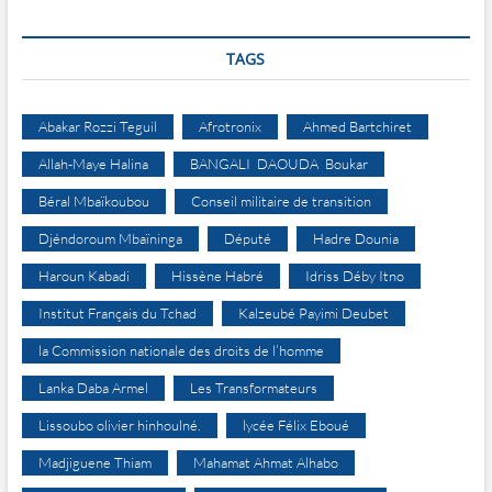
TAGS
Abakar Rozzi Teguil
Afrotronix
Ahmed Bartchiret
Allah-Maye Halina
BANGALI DAOUDA Boukar
Béral Mbaïkoubou
Conseil militaire de transition
Djéndoroum Mbaïninga
Député
Hadre Dounia
Haroun Kabadi
Hissène Habré
Idriss Déby Itno
Institut Français du Tchad
Kalzeubé Payimi Deubet
la Commission nationale des droits de l’homme
Lanka Daba Armel
Les Transformateurs
Lissoubo olivier hinhoulné.
lycée Félix Eboué
Madjiguene Thiam
Mahamat Ahmat Alhabo