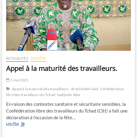
ACTUALITÉS
SOCIÉTÉ
Appel à la maturité des travailleurs.
1 mai 2021
Appel à la maturité des travailleurs.
Brahim Ben Said
Confédération
libre des travailleurs du Tchad
Nadjindo Alex
En raison des contextes sanitaire et sécuritaire sensibles, la
Confédération libre des travailleurs du Tchad (Cltt) a fait une
déclaration à l’occasion de la fête…
Appel
Lire Plus
à
la