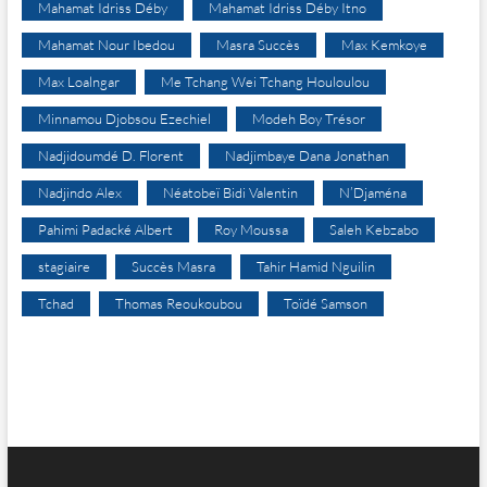
Mahamat Idriss Déby
Mahamat Idriss Déby Itno
Mahamat Nour Ibedou
Masra Succès
Max Kemkoye
Max Loalngar
Me Tchang Wei Tchang Houloulou
Minnamou Djobsou Ezechiel
Modeh Boy Trésor
Nadjidoumdé D. Florent
Nadjimbaye Dana Jonathan
Nadjindo Alex
Néatobeï Bidi Valentin
N’Djaména
Pahimi Padacké Albert
Roy Moussa
Saleh Kebzabo
stagiaire
Succès Masra
Tahir Hamid Nguilin
Tchad
Thomas Reoukoubou
Toïdé Samson