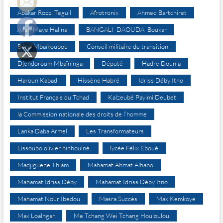
Abakar Rozzi Teguil
Afrotronix
Ahmed Bartchiret
Allah-Maye Halina
BANGALI DAOUDA Boukar
Béral Mbaïkoubou
Conseil militaire de transition
Djéndoroum Mbaïninga
Député
Hadre Dounia
Haroun Kabadi
Hissène Habré
Idriss Déby Itno
Institut Français du Tchad
Kalzeubé Payimi Deubet
la Commission nationale des droits de l’homme
Lanka Daba Armel
Les Transformateurs
Lissoubo olivier hinhoulné.
lycée Félix Eboué
Madjiguene Thiam
Mahamat Ahmat Alhabo
Mahamat Idriss Déby
Mahamat Idriss Déby Itno
Mahamat Nour Ibedou
Masra Succès
Max Kemkoye
Max Loalngar
Me Tchang Wei Tchang Houloulou