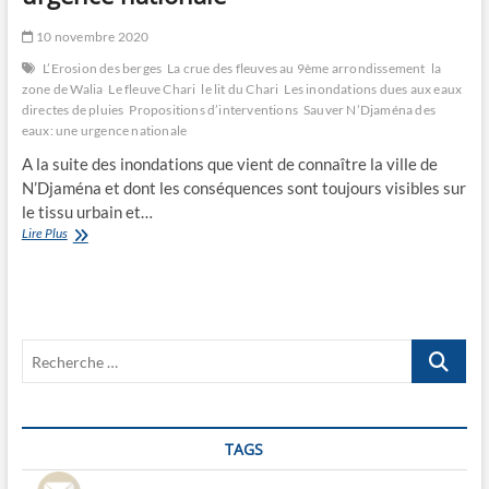
10 novembre 2020
L’Erosion des berges
La crue des fleuves au 9ème arrondissement
la
zone de Walia
Le fleuve Chari
le lit du Chari
Les inondations dues aux eaux
directes de pluies
Propositions d’interventions
Sauver N’Djaména des
eaux: une urgence nationale
A la suite des inondations que vient de connaître la ville de
N’Djaména et dont les conséquences sont toujours visibles sur
le tissu urbain et…
Sauver
Lire Plus
N’Djaména
des
eaux:
une
urgence
Recherche
nationale
…
TAGS