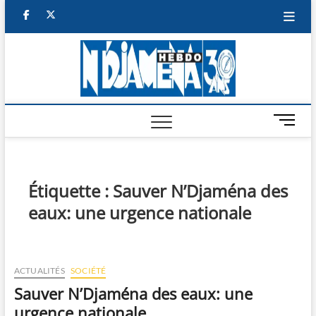
Skip
facebook
twitter
to
content
NDJAM
BI-HEBDO
HEBD
M
e
n
u
B
Étiquette :
Sauver N’Djaména des
u
eaux: une urgence nationale
t
t
o
n
ACTUALITÉS
SOCIÉTÉ
Sauver N’Djaména des eaux: une
urgence nationale