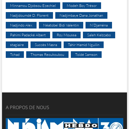
Minnamou Djobsou Ezechiel
Modeh Boy Trésor
Nadjidoumdé D. Florent
Nadjimbaye Dana Jonathan
Nadjindo Alex
Néatobeï Bidi Valentin
N’Djaména
Pahimi Padacké Albert
Roy Moussa
Saleh Kebzabo
stagiaire
Succès Masra
Tahir Hamid Nguilin
Tchad
Thomas Reoukoubou
Toïdé Samson
A PROPOS DE NOUS