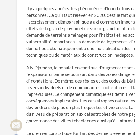
Il y a quelques années, les phénomènes d’inondations dan
personnes. Ce qu’il faut relever en 2020, c’est le fait 
l’accroissement démographique a agi comme un importa
effets de la grande pluviométrie sur un grand nombre 
demande de terrains aménagés pour l’habitat et les acti
vulnérabilité important si la demande de logements, d’in
donne lieu automatiquement à une multiplication des im
techniques ou de matériaux de construction inadaptés.
A N’Djaména, la population continue d’augmenter sans qu
l’expansion urbaine se poursuit dans des zones danger
d’inondations. De même, des règles et des codes du bâti
foyers individuels et de communautés tout entières. Il f
imprévisibles. Le changement climatique est définitive
conséquences implacables. Les catastrophes naturelles
deviendront de plus en plus fréquentes et violentes. La
du niveau de préparation aux catastrophes de notre pays.
gouvernance des villes tchadiennes ainsi qu’à l’informat
Le premier constat que l’on fait des derniers évènements