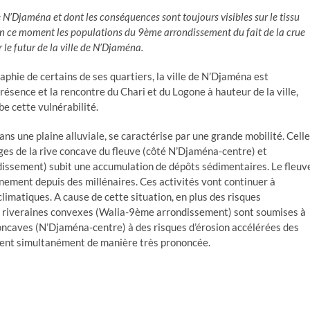
e N’Djaména et dont les conséquences sont toujours visibles sur le tissu
 en ce moment les populations du 9ème arrondissement du fait de la crue
ur le futur de la ville de N’Djaména.
aphie de certains de ses quartiers, la ville de N’Djaména est
sence et la rencontre du Chari et du Logone à hauteur de la ville,
e cette vulnérabilité.
dans une plaine alluviale, se caractérise par une grande mobilité. Celle
erges de la rive concave du fleuve (côté N’Djaména-centre) et
dissement) subit une accumulation de dépôts sédimentaires. Le fleuv
onnement depuis des millénaires. Ces activités vont continuer à
limatiques. A cause de cette situation, en plus des risques
nes riveraines convexes (Walia-9ème arrondissement) sont soumises à
concaves (N’Djaména-centre) à des risques d’érosion accélérées des
ent simultanément de manière très prononcée.