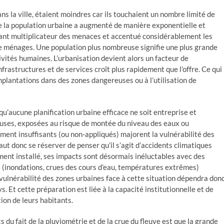
s la ville, étaient moindres car ils touchaient un nombre limité de
que la population urbaine a augmenté de manière exponentielle et
nt multiplicateur des menaces et accentué considérablement les
de ménages. Une population plus nombreuse signifie une plus grande
vités humaines. L’urbanisation devient alors un facteur de
frastructures et de services croît plus rapidement que l’offre. Ce qui
plantations dans des zones dangereuses ou à l’utilisation de
’aucune planification urbaine efficace ne soit entreprise et
euses, exposées au risque de montée du niveau des eaux ou
ment insuffisants (ou non-appliqués) majorent la vulnérabilité des
aut donc se réserver de penser qu’il s’agit d’accidents climatiques
ment installé, ses impacts sont désormais inéluctables avec des
 (inondations, crues des cours d’eau, températures extrêmes)
 vulnérabilité des zones urbaines face à cette situation dépendra don
 Et cette préparation est liée à la capacité institutionnelle et de
ion de leurs habitants.
 du fait de la pluviométrie et de la crue du fleuve est que la grande