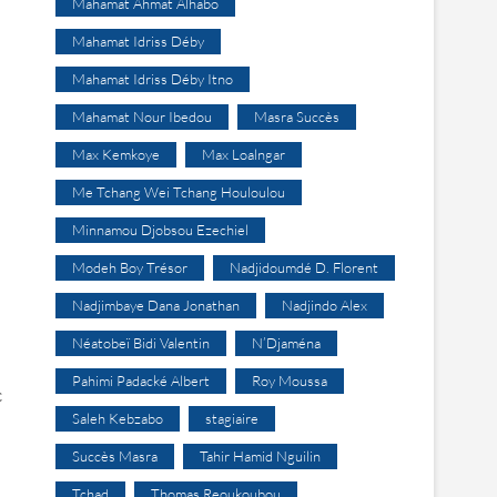
Mahamat Ahmat Alhabo
Mahamat Idriss Déby
Mahamat Idriss Déby Itno
Mahamat Nour Ibedou
Masra Succès
Max Kemkoye
Max Loalngar
Me Tchang Wei Tchang Houloulou
Minnamou Djobsou Ezechiel
Modeh Boy Trésor
Nadjidoumdé D. Florent
Nadjimbaye Dana Jonathan
Nadjindo Alex
Néatobeï Bidi Valentin
N’Djaména
Pahimi Padacké Albert
Roy Moussa
c
Saleh Kebzabo
stagiaire
Succès Masra
Tahir Hamid Nguilin
Tchad
Thomas Reoukoubou