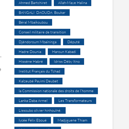
Ahmed Bartchiret
Allah-Maye Halina
BANGALI DAOUDA Boukar
Béral Mbaïkoubou
Conseil militaire de transition
Djéndoroum Mbaïninga
Député
Hadre Dounia
Haroun Kabadi
-
Hissène Habré
Idriss Déby Itno
e
Institut Français du Tchad
Kalzeubé Payimi Deubet
la Commission nationale des droits de l’homme
Lanka Daba Armel
Les Transformateurs
Lissoubo olivier hinhoulné.
lycée Félix Eboué
Madjiguene Thiam