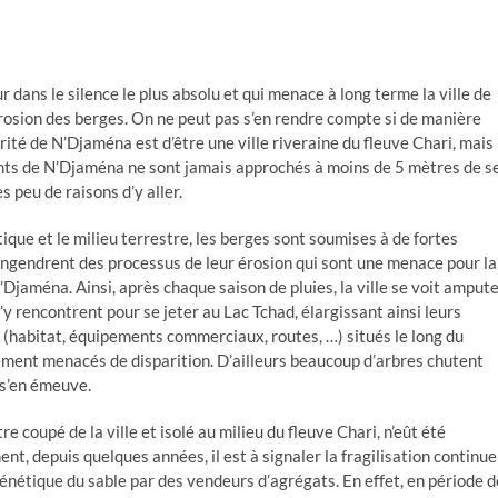
dans le silence le plus absolu et qui menace à long terme la ville de
érosion des berges. On ne peut pas s’en rendre compte si de manière
arité de N’Djaména est d’être une ville riveraine du fleuve Chari, mais
ants de N’Djaména ne sont jamais approchés à moins de 5 mètres de s
ès peu de raisons d’y aller.
ique et le milieu terrestre, les berges sont soumises à de fortes
 engendrent des processus de leur érosion qui sont une menace pour la
’Djaména. Ainsi, après chaque saison de pluies, la ville se voit amput
s’y rencontrent pour se jeter au Lac Tchad, élargissant ainsi leurs
s (habitat, équipements commerciaux, routes, …) situés le long du
ement menacés de disparition. D’ailleurs beaucoup d’arbres chutent
 s’en émeuve.
re coupé de la ville et isolé au milieu du fleuve Chari, n’eût été
nt, depuis quelques années, il est à signaler la fragilisation continue
frénétique du sable par des vendeurs d’agrégats. En effet, en période d