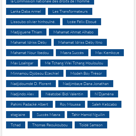
la Commission nationale des droits de l’homme
Lanka Daba Armel
Les Transformateurs
Lissoubo olivier hinhoulné.
lycée Félix Eboué
Madjiguene Thiam
Mahamat Ahmat Alhabo
Mahamat Idriss Déby
Mahamat Idriss Déby Itno
Mahamat Nour Ibedou
Masra Succès
Max Kemkoye
Max Loalngar
Me Tchang Wei Tchang Houloulou
Minnamou Djobsou Ezechiel
Modeh Boy Trésor
Nadjidoumdé D. Florent
Nadjimbaye Dana Jonathan
Nadjindo Alex
Néatobeï Bidi Valentin
N’Djaména
Pahimi Padacké Albert
Roy Moussa
Saleh Kebzabo
stagiaire
Succès Masra
Tahir Hamid Nguilin
Tchad
Thomas Reoukoubou
Toïdé Samson