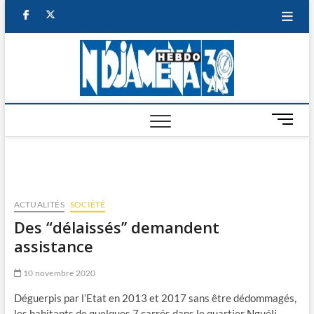
Skip
facebook
twitter
to
content
NDJAM
BI-HEBDO
HEBD
M
e
n
u
B
u
ACTUALITÉS
SOCIÉTÉ
t
Des “délaissés’’ demandent
t
assistance
o
n
10 novembre 2020
Déguerpis par l’Etat en 2013 et 2017 sans être dédommagés,
les habitants de quelques 7 carrés dans le quartier Nguéli