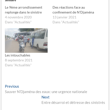
Similaire
p
p
o
o
Le 9ème arrondissement
Des réactions face au
u
u
r
r
replonge dans le sinistre
confinement de N’Djaména
p
p
4 novembre 2020
13 janvier 2021
a
a
r
r
Dans "Actualités"
Dans "Actualités"
t
t
a
a
g
g
e
e
r
r
s
s
u
u
r
r
F
X
a
(
Les intouchables
c
o
e
u
8 septembre 2021
b
v
Dans "Actualités"
o
r
o
e
k
d
(
a
o
n
u
s
Navigation
v
u
Previous
Previous
r
n
post:
e
e
Sauver N’Djaména des eaux: une urgence nationale
de
d
n
Next
Next
a
o
l’article
n
u
post:
Entre désarroi et détresse des sinistrés
s
v
u
e