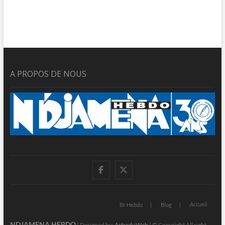
A PROPOS DE NOUS
facebook
twitter
Accueil
BI-Hebdo
Blog
NDJAMENA HEBDO
| Designed by:
AstreduWeb
| © Copyright All right