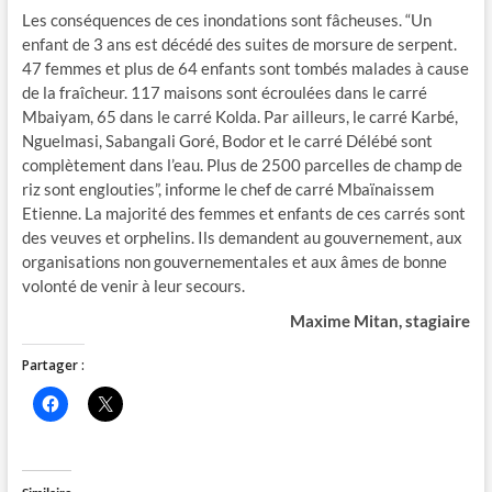
Les conséquences de ces inondations sont fâcheuses. “Un
enfant de 3 ans est décédé des suites de morsure de serpent.
47 femmes et plus de 64 enfants sont tombés malades à cause
de la fraîcheur. 117 maisons sont écroulées dans le carré
Mbaiyam, 65 dans le carré Kolda. Par ailleurs, le carré Karbé,
Nguelmasi, Sabangali Goré, Bodor et le carré Délébé sont
complètement dans l’eau. Plus de 2500 parcelles de champ de
riz sont englouties”, informe le chef de carré Mbaïnaissem
Etienne. La majorité des femmes et enfants de ces carrés sont
des veuves et orphelins. Ils demandent au gouvernement, aux
organisations non gouvernementales et aux âmes de bonne
volonté de venir à leur secours.
Maxime Mitan, stagiaire
Partager :
C
C
l
l
i
i
q
q
u
u
e
e
z
r