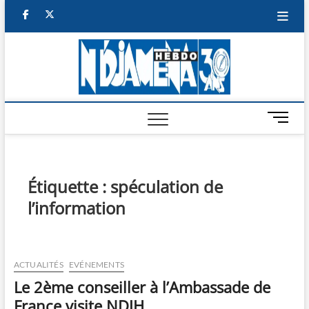
Skip
facebook
twitter
to
content
NDJAM
BI-HEBDO
HEBD
M
e
n
u
B
Étiquette :
spéculation de
u
l’information
t
t
o
n
ACTUALITÉS
EVÉNEMENTS
Le 2ème conseiller à l’Ambassade de
France visite NDJH