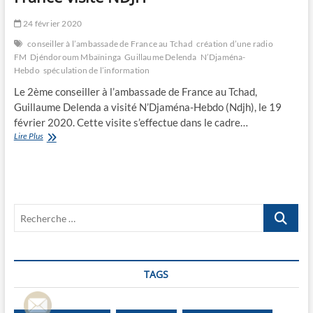
24 février 2020
conseiller à l’ambassade de France au Tchad
création d’une radio
FM
Djéndoroum Mbaïninga
Guillaume Delenda
N’Djaména-
Hebdo
spéculation de l’information
Le 2ème conseiller à l’ambassade de France au Tchad,
Guillaume Delenda a visité N’Djaména-Hebdo (Ndjh), le 19
février 2020. Cette visite s’effectue dans le cadre…
Le
Lire Plus
2ème
conseiller
à
l’Ambassade
de
Recherche
France
visite
…
NDJH
TAGS