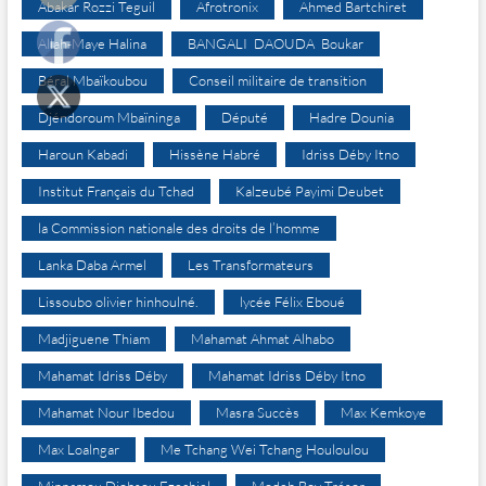
Abakar Rozzi Teguil
Afrotronix
Ahmed Bartchiret
Allah-Maye Halina
BANGALI DAOUDA Boukar
Béral Mbaïkoubou
Conseil militaire de transition
Djéndoroum Mbaïninga
Député
Hadre Dounia
Haroun Kabadi
Hissène Habré
Idriss Déby Itno
Institut Français du Tchad
Kalzeubé Payimi Deubet
la Commission nationale des droits de l’homme
Lanka Daba Armel
Les Transformateurs
Lissoubo olivier hinhoulné.
lycée Félix Eboué
Madjiguene Thiam
Mahamat Ahmat Alhabo
Mahamat Idriss Déby
Mahamat Idriss Déby Itno
Mahamat Nour Ibedou
Masra Succès
Max Kemkoye
Max Loalngar
Me Tchang Wei Tchang Houloulou