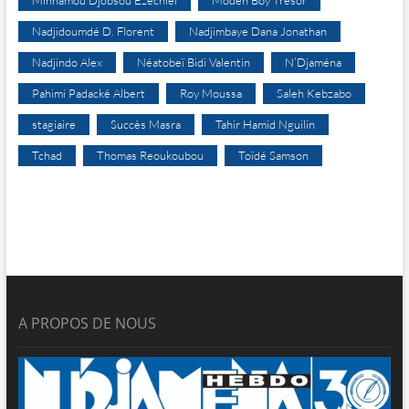
Minnamou Djobsou Ezechiel
Modeh Boy Trésor
Nadjidoumdé D. Florent
Nadjimbaye Dana Jonathan
Nadjindo Alex
Néatobeï Bidi Valentin
N’Djaména
Pahimi Padacké Albert
Roy Moussa
Saleh Kebzabo
stagiaire
Succès Masra
Tahir Hamid Nguilin
Tchad
Thomas Reoukoubou
Toïdé Samson
A PROPOS DE NOUS