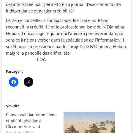
désintéressée pour permettre au journal d’exercer en toute
indépendance et garder crédibilité”.
Le 2ème conseiller à l’ambassade de France au Tchad
reconnaît la crédibilité et le professionnalisme de N’Djaména-
Hebdo. Il encourage l’équipe qui l’anime à persévérer dans ce
sens et à ne pas verser dans la spéculation de l’information. Il
se dit aussi impressionné par les projets de N’Djaména-Hebdo,
malgré la panoplie des difficultés.
LDA
Partager :
C
C
l
l
i
i
q
q
u
u
e
e
z
r
Similaire
p
p
o
o
Baowe-wal Banbé, meilleur
u
u
r
r
étudiant tchadien à
p
p
Clermont-Ferrand
a
a
r
r
6 octobre 2021