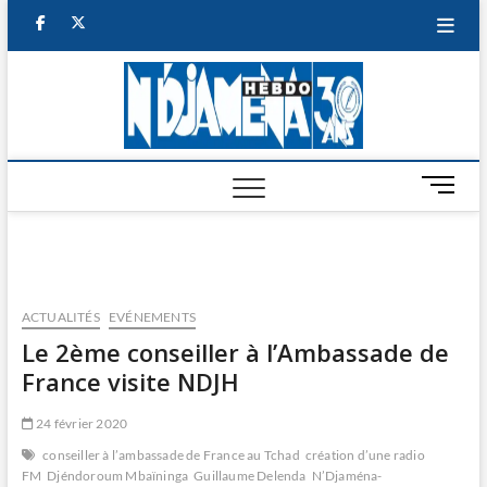
Skip
facebook
twitter
to
content
NDJAM
BI-HEBDO
HEBD
M
e
n
u
B
u
ACTUALITÉS
EVÉNEMENTS
t
Le 2ème conseiller à l’Ambassade de
t
France visite NDJH
o
n
24 février 2020
conseiller à l’ambassade de France au Tchad
création d’une radio
FM
Djéndoroum Mbaïninga
Guillaume Delenda
N’Djaména-