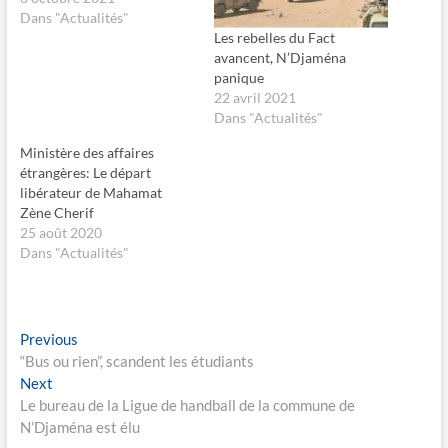
t
t
Dans "Actualités"
a
a
g
g
Les rebelles du Fact
e
e
avancent, N’Djaména
r
r
s
s
panique
u
u
22 avril 2021
r
r
F
X
Dans "Actualités"
a
(
c
o
e
u
Ministère des affaires
b
v
étrangères: Le départ
o
r
o
e
libérateur de Mahamat
k
d
Zène Cherif
(
a
o
n
25 août 2020
u
s
Dans "Actualités"
v
u
r
n
e
e
d
n
a
o
n
u
s
v
Navigation
Previous
Previous
u
e
n
l
post:
“Bus ou rien”, scandent les étudiants
de
e
l
Next
Next
n
e
o
f
l’article
post:
Le bureau de la Ligue de handball de la commune de
u
e
v
n
N’Djaména est élu
e
ê