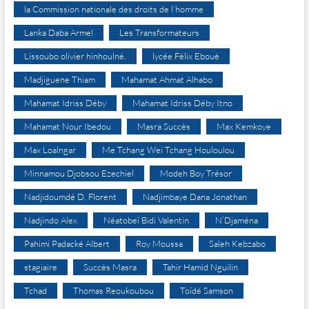
la Commission nationale des droits de l’homme
Lanka Daba Armel
Les Transformateurs
Lissoubo olivier hinhoulné.
lycée Félix Eboué
Madjiguene Thiam
Mahamat Ahmat Alhabo
Mahamat Idriss Déby
Mahamat Idriss Déby Itno
Mahamat Nour Ibedou
Masra Succès
Max Kemkoye
Max Loalngar
Me Tchang Wei Tchang Houloulou
Minnamou Djobsou Ezechiel
Modeh Boy Trésor
Nadjidoumdé D. Florent
Nadjimbaye Dana Jonathan
Nadjindo Alex
Néatobeï Bidi Valentin
N’Djaména
Pahimi Padacké Albert
Roy Moussa
Saleh Kebzabo
stagiaire
Succès Masra
Tahir Hamid Nguilin
Tchad
Thomas Reoukoubou
Toïdé Samson