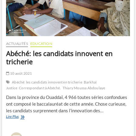
ACTUALITÉS
EDUCATION
Abéché: les candidats innovent en
tricherie
10 août 2021
Abéché: les candidats innovent en tricherie
Barkhaï
Justice
Correspondant à Abéché.
Thiary Moussa Abdoulaye
Dans la province du Ouaddaï, 4 966 toutes séries confondues
ont composé le baccalauréat de cette année. Chose curieuse,
les candidats surprennent dans l’innovation des…
Abéché:
Lire Plus
les
candidats
innovent