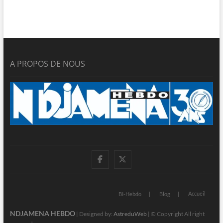
A PROPOS DE NOUS
facebook
twitter
Accueil
BI-Hebdo
Blog
NDJAMENA HEBDO
| Designed by:
AstreduWeb
| © Copyright All right