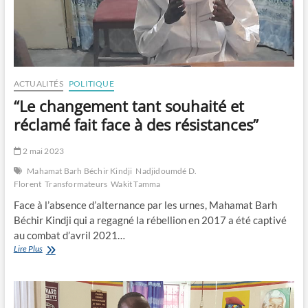
ACTUALITÉS
POLITIQUE
“Le changement tant souhaité et
réclamé fait face à des résistances”
2 mai 2023
Mahamat Barh Béchir Kindji
Nadjidoumdé D.
Florent
Transformateurs
Wakit Tamma
Face à l’absence d’alternance par les urnes, Mahamat Barh
Béchir Kindji qui a regagné la rébellion en 2017 a été captivé
au combat d’avril 2021…
“Le
Lire Plus
changement
tant
souhaité
et