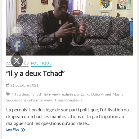
réclamé
fait
face
à
des
résistances”
ACTUALITÉS
POLITIQUE
“Il y a deux Tchad”
21 octobre 2021
“Il y a deux Tchad”
Interview réalisée par Lanka Daba Armel
Masra
Succès dans cette interview.
Transformateurs
La perquisition du siège de son parti politique, l’utilisation du
drapeau du Tchad, les manifestations et la participation au
dialogue sont les questions qu’aborde le…
“Il
Lire Plus
y