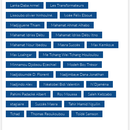
Lanka Daba Armel
Les Transformateurs
Lissoubo olivier hinhoulné.
lycée Félix Eboué
Madjiguene Thiam
Mahamat Ahmat Alhabo
Mahamat Idriss Déby
Mahamat Idriss Déby Itno
Mahamat Nour Ibedou
Masra Succès
Max Kemkoye
Max Loalngar
Me Tchang Wei Tchang Houloulou
Minnamou Djobsou Ezechiel
Modeh Boy Trésor
Nadjidoumdé D. Florent
Nadjimbaye Dana Jonathan
Nadjindo Alex
Néatobeï Bidi Valentin
N’Djaména
Pahimi Padacké Albert
Roy Moussa
Saleh Kebzabo
stagiaire
Succès Masra
Tahir Hamid Nguilin
Tchad
Thomas Reoukoubou
Toïdé Samson