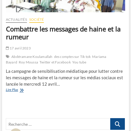
ACTUALITÉS
SOCIÉTÉ
Combattre les messages de haine et la
rumeur
17 avril 2023
Abdéramane Koulamallah
des comptes sur Tik tok
Mariama
Bayard
Roy Moussa
Twitter et Facebook
You tube
La campagne de sensibilisation médiatique pour lutter contre
les messages de haine et la rumeur sur les médias sociaux est
lancée le mercredi 12 avril…
Combattre
Lire Plus
les
messages
de
haine
et
Recherche
la
rumeur
…