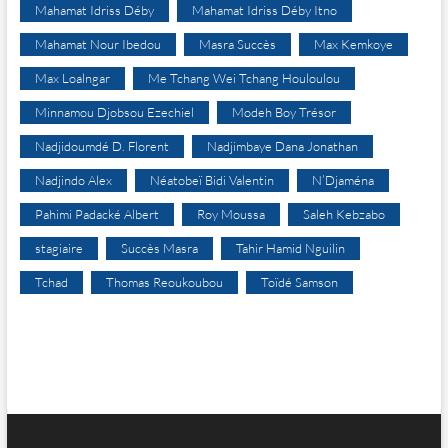
Mahamat Idriss Déby
Mahamat Idriss Déby Itno
Mahamat Nour Ibedou
Masra Succès
Max Kemkoye
Max Loalngar
Me Tchang Wei Tchang Houloulou
Minnamou Djobsou Ezechiel
Modeh Boy Trésor
Nadjidoumdé D. Florent
Nadjimbaye Dana Jonathan
Nadjindo Alex
Néatobeï Bidi Valentin
N’Djaména
Pahimi Padacké Albert
Roy Moussa
Saleh Kebzabo
stagiaire
Succès Masra
Tahir Hamid Nguilin
Tchad
Thomas Reoukoubou
Toïdé Samson