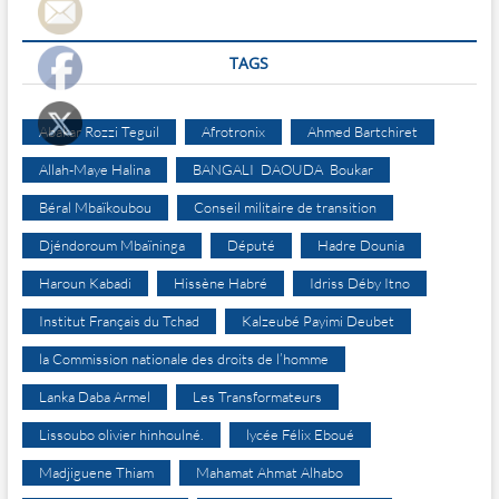
TAGS
Abakar Rozzi Teguil
Afrotronix
Ahmed Bartchiret
Allah-Maye Halina
BANGALI DAOUDA Boukar
Béral Mbaïkoubou
Conseil militaire de transition
Djéndoroum Mbaïninga
Député
Hadre Dounia
Haroun Kabadi
Hissène Habré
Idriss Déby Itno
Institut Français du Tchad
Kalzeubé Payimi Deubet
la Commission nationale des droits de l’homme
Lanka Daba Armel
Les Transformateurs
Lissoubo olivier hinhoulné.
lycée Félix Eboué
Madjiguene Thiam
Mahamat Ahmat Alhabo