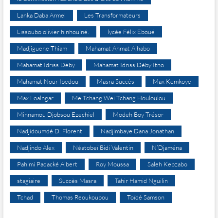
Lanka Daba Armel
Les Transformateurs
Lissoubo olivier hinhoulné.
lycée Félix Eboué
Madjiguene Thiam
Mahamat Ahmat Alhabo
Mahamat Idriss Déby
Mahamat Idriss Déby Itno
Mahamat Nour Ibedou
Masra Succès
Max Kemkoye
Max Loalngar
Me Tchang Wei Tchang Houloulou
Minnamou Djobsou Ezechiel
Modeh Boy Trésor
Nadjidoumdé D. Florent
Nadjimbaye Dana Jonathan
Nadjindo Alex
Néatobeï Bidi Valentin
N’Djaména
Pahimi Padacké Albert
Roy Moussa
Saleh Kebzabo
stagiaire
Succès Masra
Tahir Hamid Nguilin
Tchad
Thomas Reoukoubou
Toïdé Samson