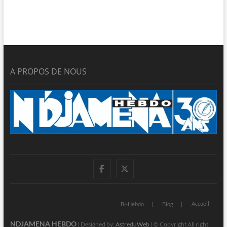
A PROPOS DE NOUS
facebook
twitter
Accueil
BI-Hebdo
Blog
NDJAMENA HEBDO
| Designed by:
AstreduWeb
| © Copyright All right