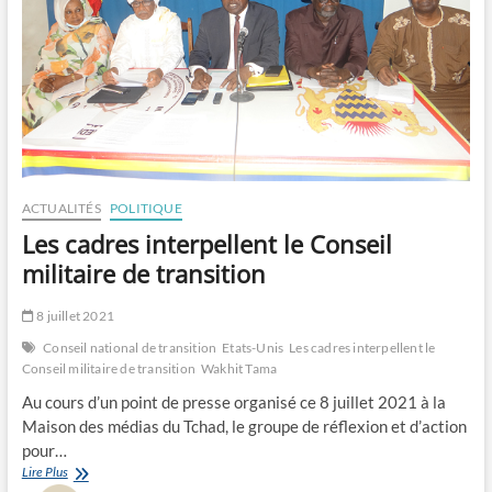
ACTUALITÉS
POLITIQUE
Les cadres interpellent le Conseil
militaire de transition
8 juillet 2021
Conseil national de transition
Etats-Unis
Les cadres interpellent le
Conseil militaire de transition
Wakhit Tama
Au cours d’un point de presse organisé ce 8 juillet 2021 à la
Maison des médias du Tchad, le groupe de réflexion et d’action
pour…
Les
Lire Plus
cadres