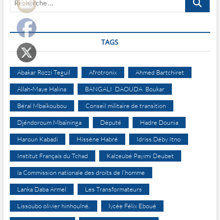
…
TAGS
Abakar Rozzi Teguil
Afrotronix
Ahmed Bartchiret
Allah-Maye Halina
BANGALI DAOUDA Boukar
Béral Mbaïkoubou
Conseil militaire de transition
Djéndoroum Mbaïninga
Député
Hadre Dounia
Haroun Kabadi
Hissène Habré
Idriss Déby Itno
Institut Français du Tchad
Kalzeubé Payimi Deubet
la Commission nationale des droits de l’homme
Lanka Daba Armel
Les Transformateurs
Lissoubo olivier hinhoulné.
lycée Félix Eboué