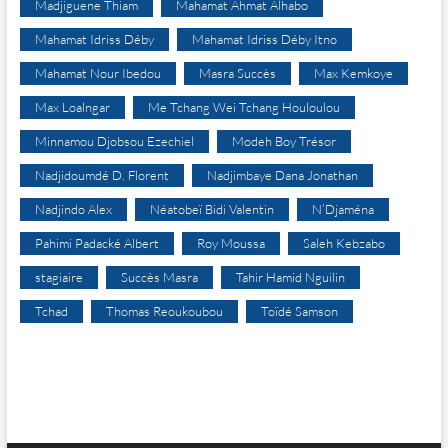
Madjiguene Thiam
Mahamat Ahmat Alhabo
Mahamat Idriss Déby
Mahamat Idriss Déby Itno
Mahamat Nour Ibedou
Masra Succès
Max Kemkoye
Max Loalngar
Me Tchang Wei Tchang Houloulou
Minnamou Djobsou Ezechiel
Modeh Boy Trésor
Nadjidoumdé D. Florent
Nadjimbaye Dana Jonathan
Nadjindo Alex
Néatobeï Bidi Valentin
N’Djaména
Pahimi Padacké Albert
Roy Moussa
Saleh Kebzabo
stagiaire
Succès Masra
Tahir Hamid Nguilin
Tchad
Thomas Reoukoubou
Toïdé Samson