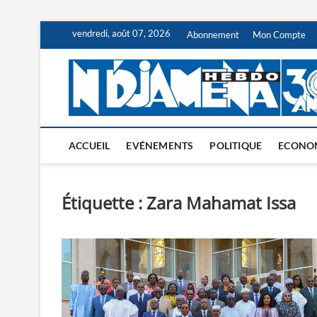
Skip
vendredi, août 07, 2026
Abonnement
Mon Compte
to
content
ACCUEIL
EVÉNEMENTS
POLITIQUE
ECONO
Étiquette :
Zara Mahamat Issa