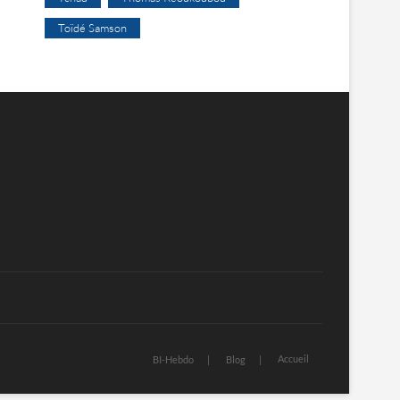
Toïdé Samson
Accueil
BI-Hebdo
Blog