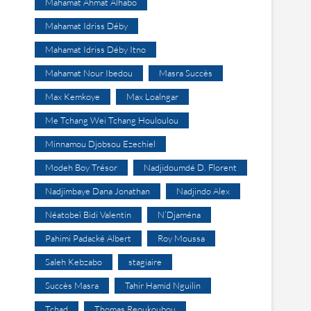
Mahamat Ahmat Alhabo
Mahamat Idriss Déby
Mahamat Idriss Déby Itno
Mahamat Nour Ibedou
Masra Succès
Max Kemkoye
Max Loalngar
Me Tchang Wei Tchang Houloulou
Minnamou Djobsou Ezechiel
Modeh Boy Trésor
Nadjidoumdé D. Florent
Nadjimbaye Dana Jonathan
Nadjindo Alex
Néatobeï Bidi Valentin
N’Djaména
Pahimi Padacké Albert
Roy Moussa
Saleh Kebzabo
stagiaire
Succès Masra
Tahir Hamid Nguilin
Tchad
Thomas Reoukoubou