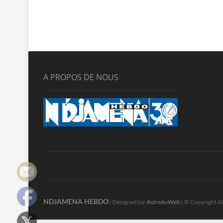
A PROPOS DE NOUS
NDJAMENA HEBDO
| Designed by:
AstreduWeb
| © Copyright Al