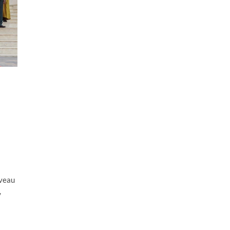
uveau
,