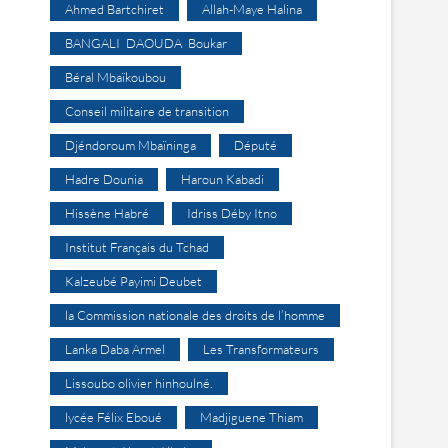
Ahmed Bartchiret
Allah-Maye Halina
BANGALI DAOUDA Boukar
Béral Mbaïkoubou
Conseil militaire de transition
Djéndoroum Mbaïninga
Député
Hadre Dounia
Haroun Kabadi
Hissène Habré
Idriss Déby Itno
Institut Français du Tchad
Kalzeubé Payimi Deubet
la Commission nationale des droits de l’homme
Lanka Daba Armel
Les Transformateurs
Lissoubo olivier hinhoulné.
lycée Félix Eboué
Madjiguene Thiam