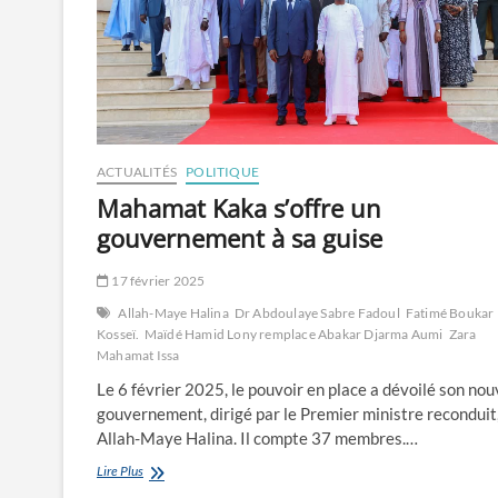
ACTUALITÉS
POLITIQUE
Mahamat Kaka s’offre un
gouvernement à sa guise
17 février 2025
Allah-Maye Halina
Dr Abdoulaye Sabre Fadoul
Fatimé Boukar
Kosseï. Maïdé Hamid Lony remplace Abakar Djarma Aumi
Zara
Mahamat Issa
Le 6 février 2025, le pouvoir en place a dévoilé son no
gouvernement, dirigé par le Premier ministre reconduit
Allah-Maye Halina. Il compte 37 membres.…
Mahamat
Lire Plus
Kaka